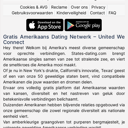
Cookies & AVG
|
Reclame
|
Over ons
|
Privacy
|
Gebruiksvoorwaarden
|
Kinderveiligheid
|
Contact
|
FAQ
Gratis Amerikaans Dating Netwerk – United We
Connect
Hey there! Welkom bij Amerika's meest diverse gemeenschap
voor oprechte verbindingen. States-dating.com brengt
Amerikaanse singles samen van zee tot stralende zee, en viert
de smeltkroes die Amerika mooi maakt.
Of je nu in New York's drukte, Californië's innovatie, Texas' geest
of een van onze 50 geweldige staten bent, vind compatibele
Amerikanen die jouw waarden en dromen delen.
Ervaar ons volledig gratis platform dat Amerikaanse waarden
van kansen, diversiteit en het nastreven van geluk door
betekenisvolle verbindingen belichaamt.
Duizenden Amerikanen hebben blijvende relaties opgebouwd via
onze gemeenschap die zowel regionale diversiteit als nationale
eenheid viert.
Van amberkleurige graangolven tot purperen bergmajesteit, je
volgende geweldige Amerikaanse verbinding wacht!