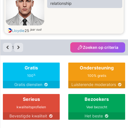
relationship
jaar oud
Lloydie
25
1
Zoeken op criteria
Gratis
Ondersteuning
%
100
100% gratis
Gratis diensten
Luisterende moderators
Serieus
Bezoekers
kwaliteitsprofielen
Veel bezocht
Bevestigde kwaliteit
Het beste