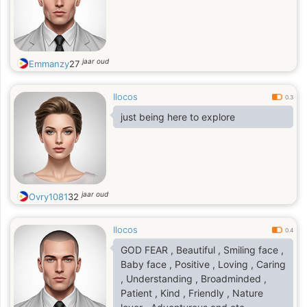
jaar oud
Emmanzy
27
Ilocos
0.3
just being here to explore
jaar oud
Ovry1081
32
Ilocos
0.4
GOD FEAR , Beautiful , Smiling face ,
Baby face , Positive , Loving , Caring
, Understanding , Broadminded ,
Patient , Kind , Friendly , Nature