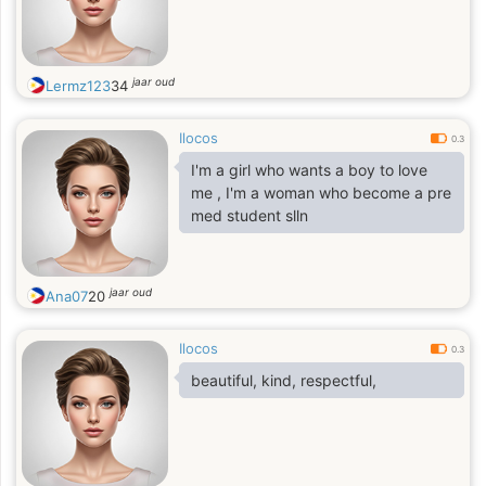
jaar oud
Lermz123
34
Ilocos
0.3
I'm a girl who wants a boy to love
me , I'm a woman who become a pre
med student slln
jaar oud
Ana07
20
Ilocos
0.3
beautiful, kind, respectful,