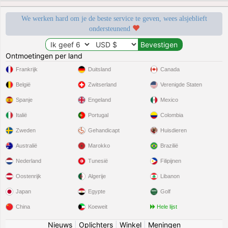
We werken hard om je de beste service te geven, wees alsjeblieft
ondersteunend
Ontmoetingen per land
Frankrijk
Duitsland
Canada
België
Zwitserland
Verenigde Staten
Spanje
Engeland
Mexico
Italië
Portugal
Colombia
Zweden
Gehandicapt
Huisdieren
Australië
Marokko
Brazilië
Nederland
Tunesië
Filipijnen
Oostenrijk
Algerije
Libanon
Japan
Egypte
Golf
China
Koeweit
Hele lijst
Nieuws
|
Oplichters
|
Winkel
|
Meningen