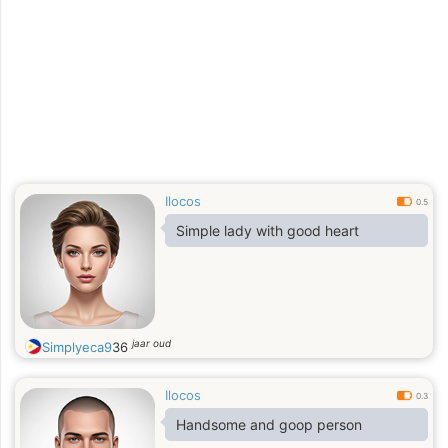
Ilocos
0.5
Simple lady with good heart
jaar oud
Simplyeca9
36
Ilocos
0.3
Handsome and goop person