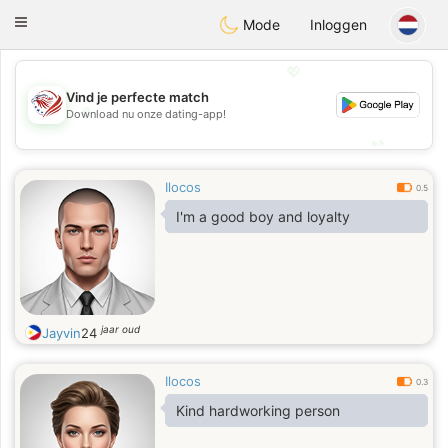
States
Dating
Toggle
Mode
Inloggen
navigation
💖
Vind je perfecte match
💖
Download nu onze dating-app!
💕
💕
Ilocos
0.5
I'm a good boy and loyalty
jaar oud
Jayvin
24
Ilocos
0.3
Kind hardworking person