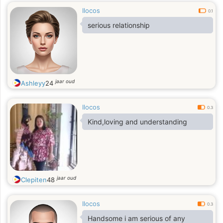
Ilocos
0.1
serious relationship
jaar oud
Ashleyy
24
Ilocos
0.3
Kind,loving and understanding
jaar oud
Clepiten
48
Ilocos
0.3
Handsome i am serious of any