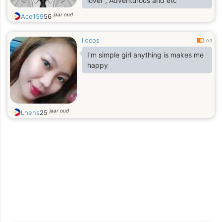
lover , Adventurous and etc
jaar oud
Ace159
56
Ilocos
0.3
I'm simple girl anything is makes me
happy
jaar oud
Lhens
25