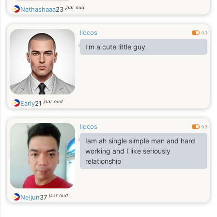
jaar oud
Nathashaaa
23
Ilocos
0.3
I'm a cute little guy
jaar oud
Early
21
Ilocos
0.3
Iam ah single simple man and hard
working and I like seriously
relationship
jaar oud
Neljun
37