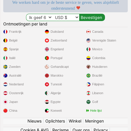
We werken hard om je de beste service te geven, wees alsjeblieft
ondersteunend
Ontmoetingen per land
Frankrijk
Duitsland
Canada
België
Zwitserland
Verenigde Staten
Spanje
Engeland
Mexico
Italië
Portugal
Colombia
Zweden
Gehandicapt
Huisdieren
Australië
Marokko
Brazilië
Nederland
Tunesië
Filipijnen
Oostenrijk
Algerije
Libanon
Japan
Egypte
Golf
China
Koeweit
Hele lijst
Nieuws
|
Oplichters
|
Winkel
|
Meningen
Cookies & AVG
|
Reclame
|
Over ons
|
Privacy
|