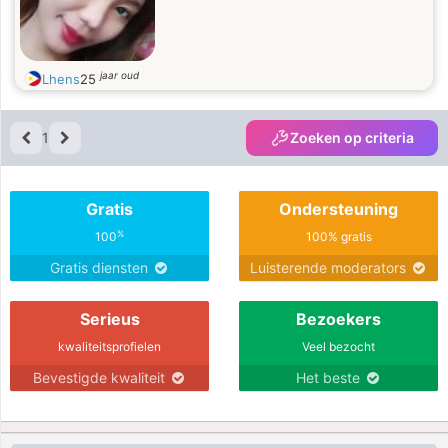
jaar oud
Lhens
25
1
Zoeken op criteria
Gratis
Ondersteuning
%
100
100% gratis
Gratis diensten
Luisterende moderators
Serieus
Bezoekers
kwaliteitsprofielen
Veel bezocht
Bevestigde kwaliteit
Het beste