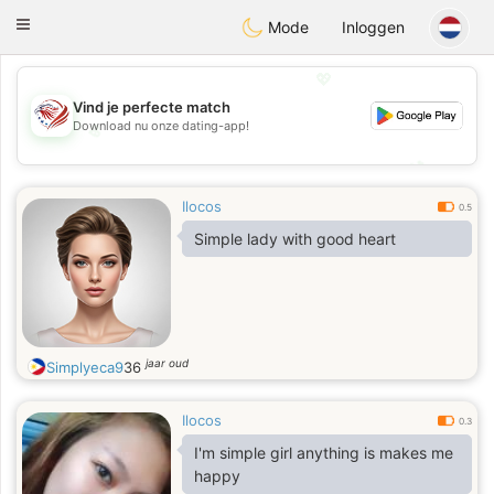
States
Dating
Toggle
Mode
Inloggen
navigation
💖
Vind je perfecte match
Download nu onze dating-app!
💖
💕
💕
Ilocos
0.5
Simple lady with good heart
jaar oud
Simplyeca9
36
Ilocos
0.3
I'm simple girl anything is makes me
happy