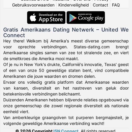
Gebruiksvoorwaarden
|
Kinderveiligheid
|
Contact
|
FAQ
Gratis Amerikaans Dating Netwerk – United We
Connect
Hey there! Welkom bij Amerika's meest diverse gemeenschap
voor oprechte verbindingen. States-dating.com brengt
Amerikaanse singles samen van zee tot stralende zee, en viert
de smeltkroes die Amerika mooi maakt.
Of je nu in New York's drukte, Californië's innovatie, Texas' geest
of een van onze 50 geweldige staten bent, vind compatibele
Amerikanen die jouw waarden en dromen delen.
Ervaar ons volledig gratis platform dat Amerikaanse waarden
van kansen, diversiteit en het nastreven van geluk door
betekenisvolle verbindingen belichaamt.
Duizenden Amerikanen hebben blijvende relaties opgebouwd via
onze gemeenschap die zowel regionale diversiteit als nationale
eenheid viert.
Van amberkleurige graangolven tot purperen bergmajesteit, je
volgende geweldige Amerikaanse verbinding wacht!
© 2026 Copyright
ISN Connect
.
All rights reserved.