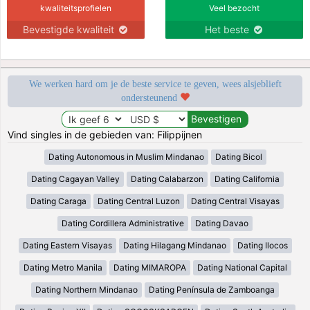
kwaliteitsprofielen
Veel bezocht
Bevestigde kwaliteit
Het beste
We werken hard om je de beste service te geven, wees alsjeblieft
ondersteunend
Vind singles in de gebieden van: Filippijnen
Dating Autonomous in Muslim Mindanao
Dating Bicol
Dating Cagayan Valley
Dating Calabarzon
Dating California
Dating Caraga
Dating Central Luzon
Dating Central Visayas
Dating Cordillera Administrative
Dating Davao
Dating Eastern Visayas
Dating Hilagang Mindanao
Dating Ilocos
Dating Metro Manila
Dating MIMAROPA
Dating National Capital
Dating Northern Mindanao
Dating Península de Zamboanga