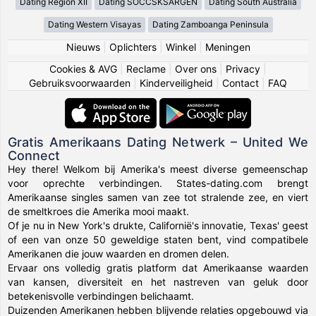
Dating Region XII
Dating SOCCSKSARGEN
Dating South Australia
Dating Western Visayas
Dating Zamboanga Peninsula
Nieuws
|
Oplichters
|
Winkel
|
Meningen
Cookies & AVG
|
Reclame
|
Over ons
|
Privacy
|
Gebruiksvoorwaarden
|
Kinderveiligheid
|
Contact
|
FAQ
Gratis Amerikaans Dating Netwerk – United We
Connect
Hey there! Welkom bij Amerika's meest diverse gemeenschap
voor oprechte verbindingen. States-dating.com brengt
Amerikaanse singles samen van zee tot stralende zee, en viert
de smeltkroes die Amerika mooi maakt.
Of je nu in New York's drukte, Californië's innovatie, Texas' geest
of een van onze 50 geweldige staten bent, vind compatibele
Amerikanen die jouw waarden en dromen delen.
Ervaar ons volledig gratis platform dat Amerikaanse waarden
van kansen, diversiteit en het nastreven van geluk door
betekenisvolle verbindingen belichaamt.
Duizenden Amerikanen hebben blijvende relaties opgebouwd via