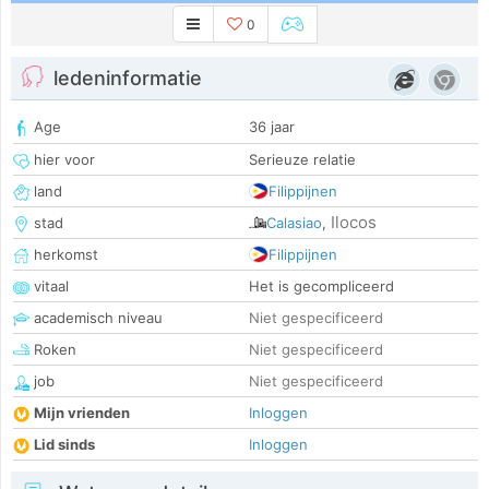
0
ledeninformatie
Age
36 jaar
hier voor
Serieuze relatie
land
Filippijnen
Ilocos
stad
Calasiao
,
herkomst
Filippijnen
vitaal
Het is gecompliceerd
academisch niveau
Niet gespecificeerd
Roken
Niet gespecificeerd
job
Niet gespecificeerd
Mijn vrienden
Inloggen
Lid sinds
Inloggen