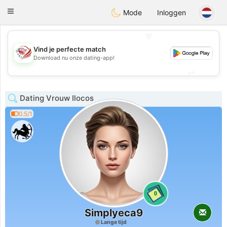
States
Dating
Toggle
Mode
Inloggen
navigation
💖
Vind je perfecte match
💖
Download nu onze dating-app!
💕
💕
Dating Vrouw Ilocos
0.5/1
0
Simplyeca9
Lange tijd