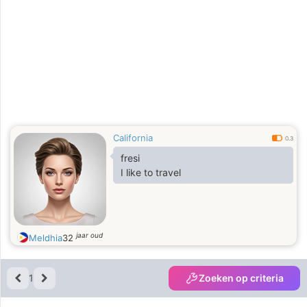
California
0.3
fresi
I like to travel
jaar oud
Meldhia
32
1
Zoeken op criteria