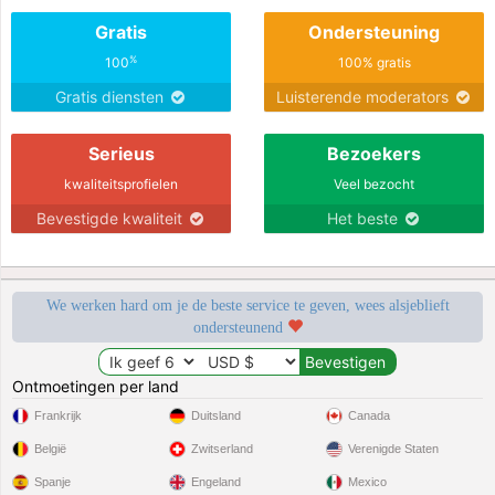
Gratis
Ondersteuning
%
100
100% gratis
Gratis diensten
Luisterende moderators
Serieus
Bezoekers
kwaliteitsprofielen
Veel bezocht
Bevestigde kwaliteit
Het beste
We werken hard om je de beste service te geven, wees alsjeblieft
ondersteunend
Ontmoetingen per land
Frankrijk
Duitsland
Canada
België
Zwitserland
Verenigde Staten
Spanje
Engeland
Mexico