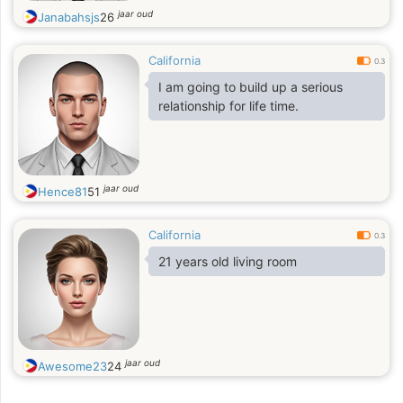
jaar oud
Janabahsjs
26
California
0.3
I am going to build up a serious
relationship for life time.
jaar oud
Hence81
51
California
0.3
21 years old living room
jaar oud
Awesome23
24