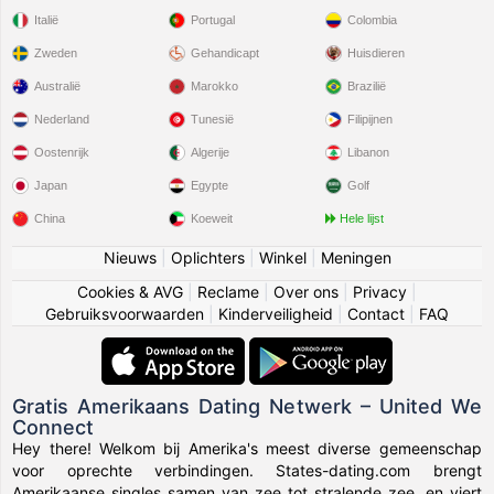
Italië
Portugal
Colombia
Zweden
Gehandicapt
Huisdieren
Australië
Marokko
Brazilië
Nederland
Tunesië
Filipijnen
Oostenrijk
Algerije
Libanon
Japan
Egypte
Golf
China
Koeweit
Hele lijst
Nieuws
|
Oplichters
|
Winkel
|
Meningen
Cookies & AVG
|
Reclame
|
Over ons
|
Privacy
|
Gebruiksvoorwaarden
|
Kinderveiligheid
|
Contact
|
FAQ
Gratis Amerikaans Dating Netwerk – United We
Connect
Hey there! Welkom bij Amerika's meest diverse gemeenschap
voor oprechte verbindingen. States-dating.com brengt
Amerikaanse singles samen van zee tot stralende zee, en viert