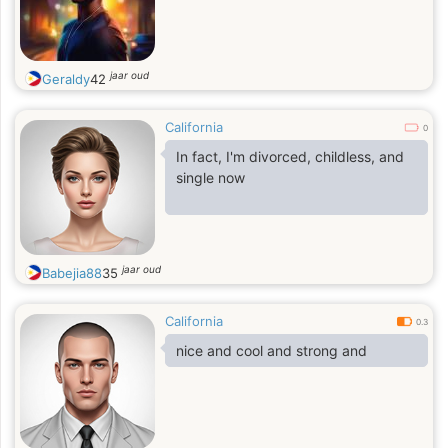
jaar oud
Geraldy
42
California
0
In fact, I'm divorced, childless, and
single now
jaar oud
Babejia88
35
California
0.3
nice and cool and strong and