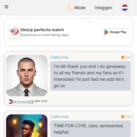
States
Dating
Toggle
Mode
Inloggen
navigation
💖
Vind je perfecte match
Download nu onze dating-app!
💖
💕
💕
California
0.4
I'm Mr thank you and I do giveaway
to all my friends and my fans so if I
interested I'm just had me add let's
go on
jaar oud
Mrthank
23
California
0.5
TIME FOR LOVE, care, seriousness
helpfull