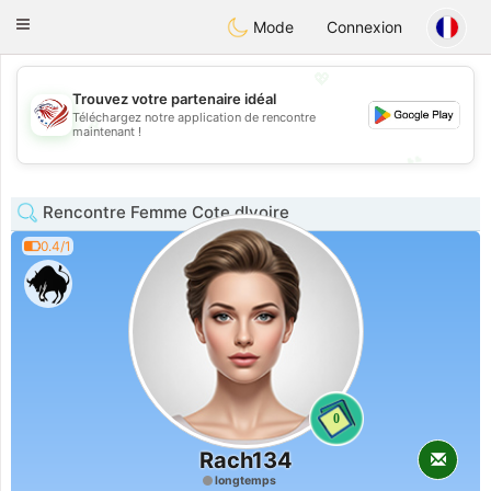
States
Dating
Toggle
Mode
Connexion
navigation
💖
Trouvez votre partenaire idéal
Téléchargez notre application de rencontre
💖
maintenant !
💕
💕
Rencontre Femme Cote dIvoire
0.4/1
0
Rach134
longtemps