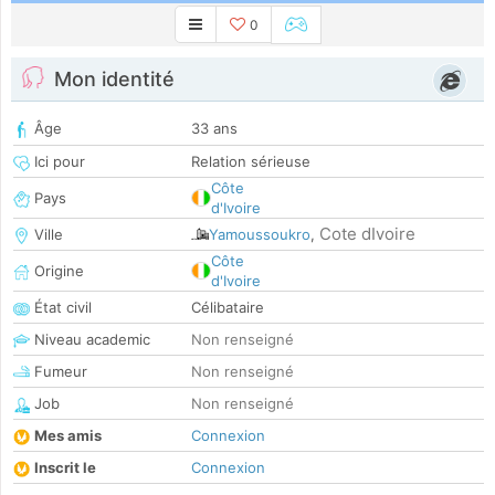
0
Mon identité
Âge
33 ans
Ici pour
Relation sérieuse
Côte
Pays
d'Ivoire
Cote dIvoire
Ville
Yamoussoukro
,
Côte
Origine
d'Ivoire
État civil
Célibataire
Niveau academic
Non renseigné
Fumeur
Non renseigné
Job
Non renseigné
Mes amis
Connexion
Inscrit le
Connexion