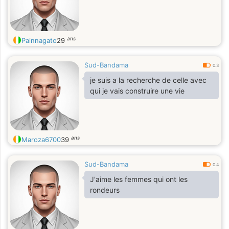
ans
Painnagato
29
Sud-Bandama
0.3
je suis a la recherche de celle avec
qui je vais construire une vie
ans
Maroza6700
39
Sud-Bandama
0.4
J'aime les femmes qui ont les
rondeurs