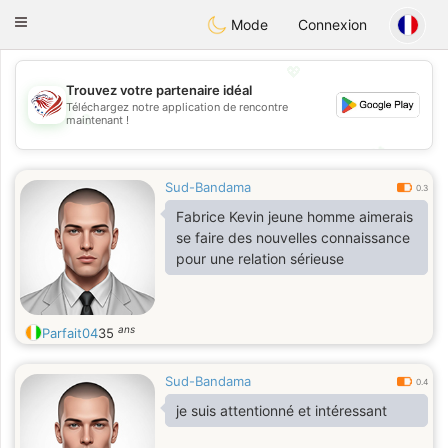
States
Dating
Toggle
Mode
Connexion
navigation
💖
Trouvez votre partenaire idéal
Téléchargez notre application de rencontre
💖
maintenant !
💕
💕
Sud-Bandama
0.3
Fabrice Kevin jeune homme aimerais
se faire des nouvelles connaissance
pour une relation sérieuse
ans
Parfait04
35
Sud-Bandama
0.4
je suis attentionné et intéressant