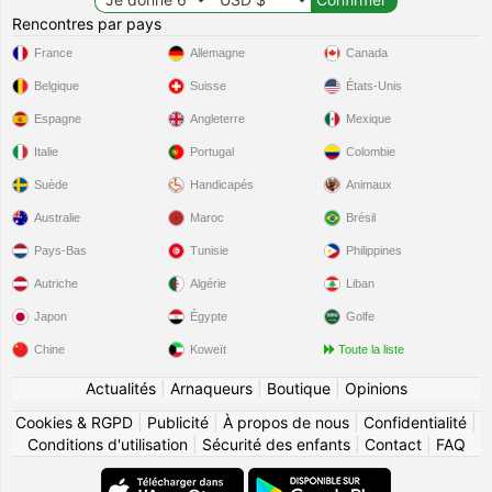
Rencontres par pays
France
Allemagne
Canada
Belgique
Suisse
États-Unis
Espagne
Angleterre
Mexique
Italie
Portugal
Colombie
Suède
Handicapés
Animaux
Australie
Maroc
Brésil
Pays-Bas
Tunisie
Philippines
Autriche
Algérie
Liban
Japon
Égypte
Golfe
Chine
Koweït
Toute la liste
Actualités
|
Arnaqueurs
|
Boutique
|
Opinions
Cookies & RGPD
|
Publicité
|
À propos de nous
|
Confidentialité
|
Conditions d'utilisation
|
Sécurité des enfants
|
Contact
|
FAQ