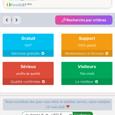
ans
Pere90
27
1
Recherche par critères
Gratuit
Support
%
100
100% gratuit
Services gratuits
Modérateurs à l'écoute
Sérieux
Visiteurs
profils de qualité
Très visité
Qualité confirmée
Le meilleur
Nous travaillons dur pour vous offrir le meilleur service, soyez solidaire
s'il vous plaît