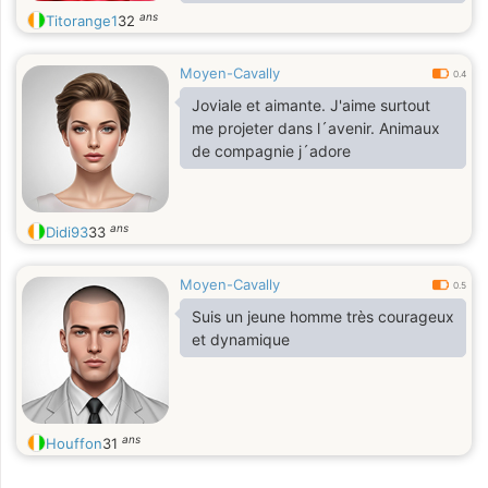
ans
Titorange1
32
Moyen-Cavally
0.4
Joviale et aimante. J'aime surtout
me projeter dans l´avenir. Animaux
de compagnie j´adore
ans
Didi93
33
Moyen-Cavally
0.5
Suis un jeune homme très courageux
et dynamique
ans
Houffon
31