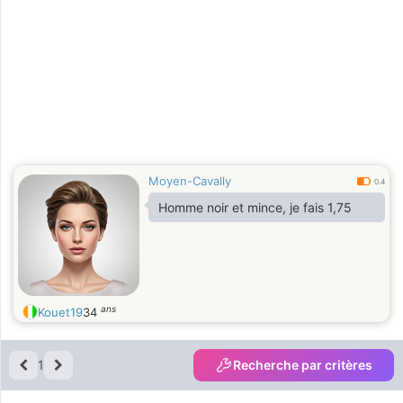
Moyen-Cavally
0.4
Homme noir et mince, je fais 1,75
ans
Kouet19
34
1
Recherche par critères