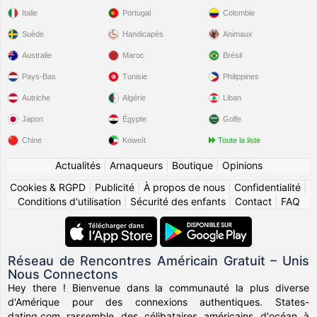
Italie
Portugal
Colombie
Suède
Handicapés
Animaux
Australie
Maroc
Brésil
Pays-Bas
Tunisie
Philippines
Autriche
Algérie
Liban
Japon
Égypte
Golfe
Chine
Koweït
Toute la liste
Actualités
|
Arnaqueurs
|
Boutique
|
Opinions
Cookies & RGPD
|
Publicité
|
À propos de nous
|
Confidentialité
|
Conditions d'utilisation
|
Sécurité des enfants
|
Contact
|
FAQ
Réseau de Rencontres Américain Gratuit – Unis
Nous Connectons
Hey there ! Bienvenue dans la communauté la plus diverse
d'Amérique pour des connexions authentiques. States-
dating.com rassemble des célibataires américains d'océan à