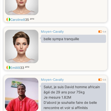
ans
Caroline8
35
Moyen-Cavally
0.4
belle sympa tranquille
ans
Emilli9
33
Moyen-Cavally
0.5
Salut, je suis David homme africain
âgé de 29 ans pour 75kg
Je mesure 1.82M
D'abord je souhaite faire de belle
rencontre et voir si affinités