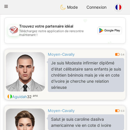
States
Dating
Toggle
Mode
Connexion
navigation
💖
Trouvez votre partenaire idéal
Téléchargez notre application de rencontre
💖
maintenant !
💕
💕
Moyen-Cavally
0.4
Je suis Modeste infirmier diplômé
d'état célibataire sans enfants je suis
chrétien béninois mais je vie en cote
d'ivoire je cherche une relation
sérieuse
ans
Aguidah
32
Moyen-Cavally
0.3
Salut je suis caroline dasilva
americainne vie en cote d ivoire