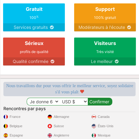
Gratuit
Support
%
100
100% gratuit
Services gratuits
Modérateurs à l'écoute
Sérieux
Visiteurs
profils de qualité
Très visité
Qualité confirmée
Le meilleur
Nous travaillons dur pour vous offrir le meilleur service, soyez solidaire
s'il vous plaît
Rencontres par pays
France
Allemagne
Canada
Belgique
Suisse
États-Unis
Espagne
Angleterre
Mexique