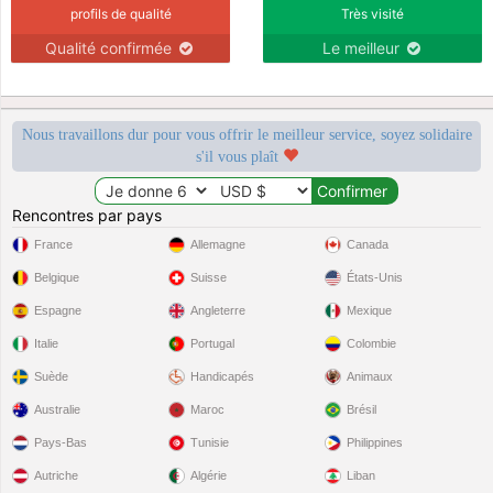
profils de qualité
Très visité
Qualité confirmée
Le meilleur
Nous travaillons dur pour vous offrir le meilleur service, soyez solidaire
s'il vous plaît
Rencontres par pays
France
Allemagne
Canada
Belgique
Suisse
États-Unis
Espagne
Angleterre
Mexique
Italie
Portugal
Colombie
Suède
Handicapés
Animaux
Australie
Maroc
Brésil
Pays-Bas
Tunisie
Philippines
Autriche
Algérie
Liban