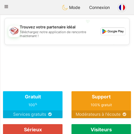
States
Dating
Toggle
Mode
Connexion
navigation
💖
Trouvez votre partenaire idéal
Téléchargez notre application de rencontre
💖
maintenant !
💕
💕
Gratuit
Support
%
100
100% gratuit
Services gratuits
Modérateurs à l'écoute
Sérieux
Visiteurs