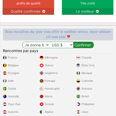
profils de qualité
Très visité
Qualité confirmée
Le meilleur
Nous travaillons dur pour vous offrir le meilleur service, soyez solidaire
s'il vous plaît
Rencontres par pays
France
Allemagne
Canada
Belgique
Suisse
États-Unis
Espagne
Angleterre
Mexique
Italie
Portugal
Colombie
Suède
Handicapés
Animaux
Australie
Maroc
Brésil
Pays-Bas
Tunisie
Philippines
Autriche
Algérie
Liban