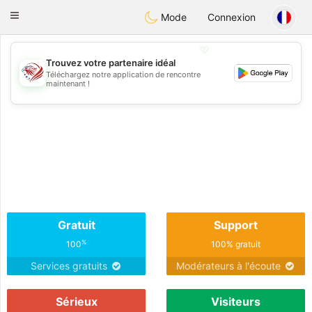
States
Dating
Toggle
Mode
Connexion
navigation
💖
Trouvez votre partenaire idéal
Téléchargez notre application de rencontre
💖
maintenant !
💕
💕
Gratuit
Support
%
100
100% gratuit
Services gratuits
Modérateurs à l'écoute
Sérieux
Visiteurs