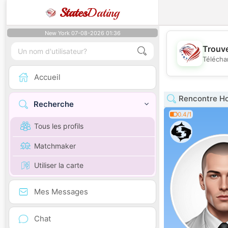
States
Dating
New York 07-08-2026 01:36
Trouve
Télécha
Accueil
Rencontre H
Recherche
0.4/1
Tous les profils
Matchmaker
Utiliser la carte
Mes Messages
Chat