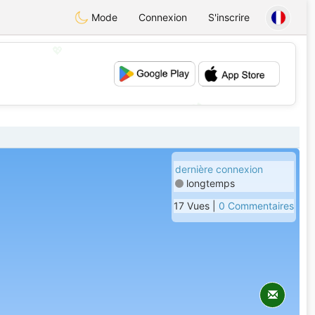
Mode
Connexion
S'inscrire
💖
💕
dernière connexion
longtemps
17 Vues |
0 Commentaires