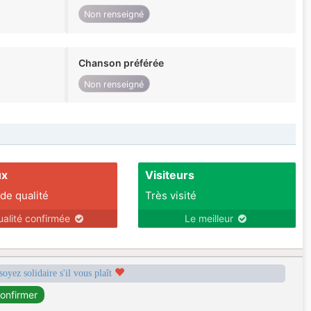
Non renseigné
Chanson préférée
Non renseigné
ux
Visiteurs
 de qualité
Très visité
ualité confirmée
Le meilleur
soyez solidaire s'il vous plaît