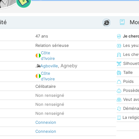
0
ité
Mon
47 ans
Je cher
Relation sérieuse
Les yeu
Côte
Les che
d'Ivoire
Silhoue
Agneby
Agboville
,
Taille
Côte
d'Ivoire
Poids
Célibataire
Possède
Non renseigné
Veut av
Non renseigné
Déména
Non renseigné
La religi
Connexion
Connexion