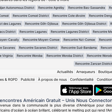
djan Autonomous District
Rencontre Agnéby
Rencontre Bas-Sassandra
Re
 Comoé
Rencontre Comoé District
Rencontre Cote dIvoire
Rencontre Deng
ict des Lagunes
Rencontre Gôh-Djiboua
Rencontre Gôh-Djiboua District
R
cs District
Rencontre Lagunes
Rencontre Lagunes District
Rencontre M
oyen-Cavally
Rencontre Moyen-Comoe
Rencontre Nzi-Comoe
Rencont
re Savanes
Rencontre Savanes District
Rencontre Sud-Bandama
Rencont
 Virginia
Rencontre Woroba
Rencontre Woroba District
Rencontre Worod
Rencontre Zanzan District
Actualités
|
Arnaqueurs
|
Boutiqu
ies & RGPD
|
Publicité
|
À propos de nous
|
Confidentialité
|
Conditions
encontres Américain Gratuit – Unis Nous Connecto
nvenue dans la communauté la plus diverse d'Amérique pour des
icains d'océan à océan brillant, célébrant le melting pot qui rend l'Am