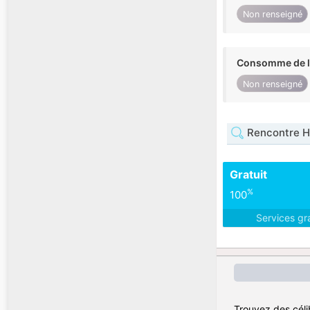
Non renseigné
Consomme de l'
Non renseigné
Rencontre 
Gratuit
%
100
Services gr
Trouvez des célib