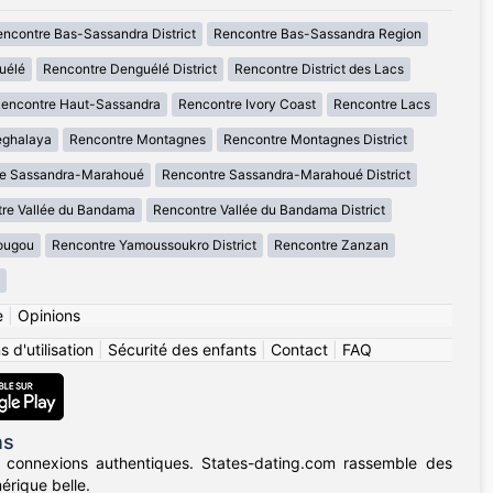
ncontre Bas-Sassandra District
Rencontre Bas-Sassandra Region
uélé
Rencontre Denguélé District
Rencontre District des Lacs
encontre Haut-Sassandra
Rencontre Ivory Coast
Rencontre Lacs
eghalaya
Rencontre Montagnes
Rencontre Montagnes District
re Sassandra-Marahoué
Rencontre Sassandra-Marahoué District
re Vallée du Bandama
Rencontre Vallée du Bandama District
ougou
Rencontre Yamoussoukro District
Rencontre Zanzan
e
|
Opinions
 d'utilisation
|
Sécurité des enfants
|
Contact
|
FAQ
ns
 connexions authentiques. States-dating.com rassemble des
érique belle.