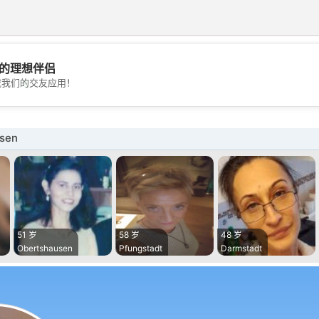
的理想伴侣
💖
载我们的交友应用！
💕
sen
51 岁
58 岁
48 岁
Obertshausen
Pfungstadt
Darmstadt