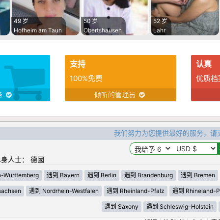
49 岁
50 岁
52 岁
Hofheim am Taun
Obertshausen
Lahr
支持
认真
100%免费
优质档
务
倾听的管理员
我们努力为您提供最好的服务，请
身人士： 德國
-Württemberg
遇到 Bayern
遇到 Berlin
遇到 Brandenburg
遇到 Bremen
sachsen
遇到 Nordrhein-Westfalen
遇到 Rheinland-Pfalz
遇到 Rhineland-Pa
遇到 Saxony
遇到 Schleswig-Holstein