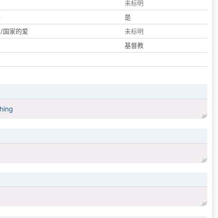
们
未标明
子
是
/国家的爱
未标明
基督教
thing