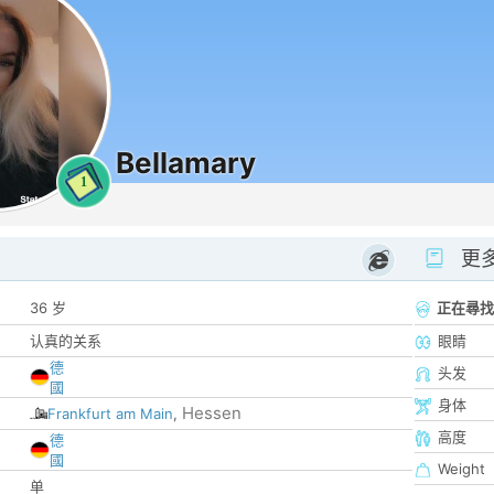
Bellamary
1
更
36 岁
正在尋找
认真的关系
眼睛
德
头发
國
身体
Hessen
Frankfurt am Main
,
高度
德
國
Weight
单