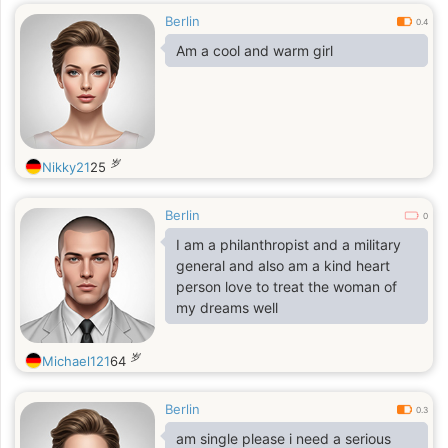
Berlin
0.4
Am a cool and warm girl
岁
Nikky21
25
Berlin
0
I am a philanthropist and a military
general and also am a kind heart
person love to treat the woman of
my dreams well
岁
Michael121
64
Berlin
0.3
am single please i need a serious