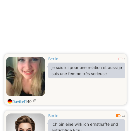
attention and willingness to reply an
receive me as I am ready to relocate
I am honest please write me quickly
Berlin
0
je suis ici pour une relation et aussi je
suis une femme très serieuse
岁
Davila41
40
Berlin
0.3
Ich bin eine wirklich ernsthafte und
aufrichtige Frau