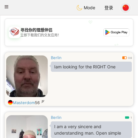
States
Dating
Toggle
Mode
登录
navigation
💖
寻找你的理想伴侣
💖
立即下载我们的交友应用！
💕
💕
Berlin
0.6
Iam looking for the RIGHT One
岁
Masterdom
56
Berlin
1
I am a very sincere and
understanding man. Open simple