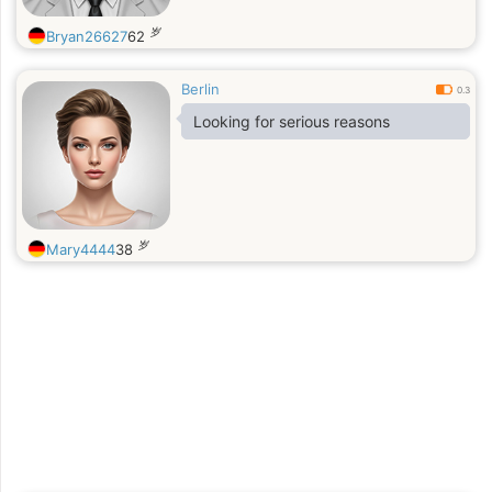
岁
Bryan26627
62
Berlin
0.3
Looking for serious reasons
岁
Mary4444
38