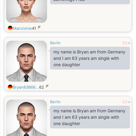
岁
Marcivinie
41
Berlin
0
my name is Bryan am from Germany
and I am 63 years am single with
one daughter
岁
Bryan83866...
62
Berlin
0
my name is Bryan am from Germany
and I am 63 years am single with
one daughter