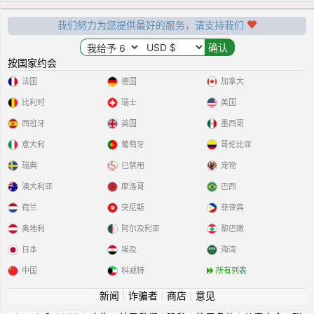
我们努力为您提供最好的服务，请支持我们
按国家约会
法国
德国
加拿大
比利时
瑞士
美国
西班牙
英国
墨西哥
意大利
葡萄牙
哥伦比亚
瑞典
已禁用
宠物
澳大利亚
摩洛哥
巴西
荷兰
突尼斯
菲律宾
奥地利
阿尔及利亚
黎巴嫩
日本
埃及
海湾
中国
科威特
所有列表
新闻
|
诈骗者
|
商店
|
意见