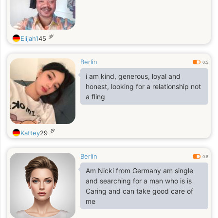
岁
Elijah1
45
Berlin
0.5
i am kind, generous, loyal and
honest, looking for a relationship not
a fling
岁
Kattey
29
Berlin
0.6
Am Nicki from Germany am single
and searching for a man who is is
Caring and can take good care of
me