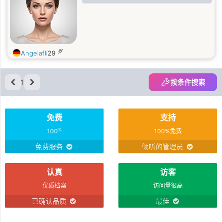
岁
Angelafli
29
1
按条件搜索
免费
支持
%
100
100%免费
免费服务
倾听的管理员
认真
访客
优质档案
访问量很高
已确认品质
最佳