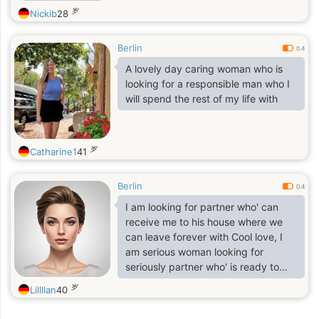
岁
Nickib
28
Berlin
0.4
A lovely day caring woman who is
looking for a responsible man who I
will spend the rest of my life with
岁
Catharine1
41
Berlin
0.4
I am looking for partner who' can
receive me to his house where we
can leave forever with Cool love, I
am serious woman looking for
seriously partner who' is ready to
receive me Kindle please write me
岁
Lillllan
40
quickly if you can receive me I am
ready I needs your kindness