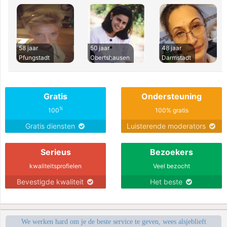
58 jaar
50 jaar
48 jaar
Pfungstadt
Obertshausen
Darmstadt
Gratis
Ondersteuning
%
100
100% gratis
Gratis diensten
Luisterende moderators
Serieus
Bezoekers
kwaliteitsprofielen
Veel bezocht
Bevestigde kwaliteit
Het beste
We werken hard om je de beste service te geven, wees alsjeblieft