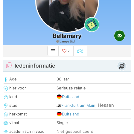
1
Bellamary
Lange tijd
7
ledeninformatie
Age
36 jaar
hier voor
Serieuze relatie
land
Duitsland
Hessen
stad
Frankfurt am Main
,
herkomst
Duitsland
vitaal
Single
academisch niveau
Niet gespecificeerd