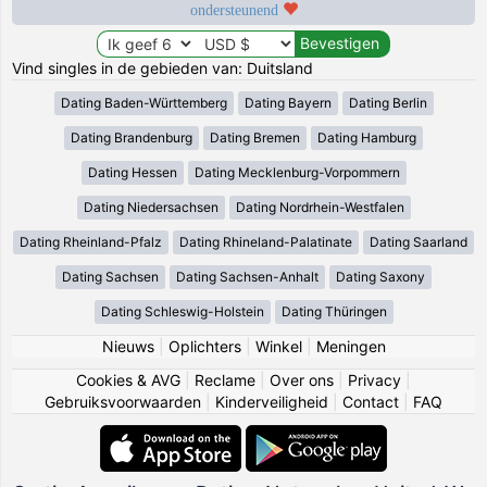
ondersteunend
Vind singles in de gebieden van: Duitsland
Dating Baden-Württemberg
Dating Bayern
Dating Berlin
Dating Brandenburg
Dating Bremen
Dating Hamburg
Dating Hessen
Dating Mecklenburg-Vorpommern
Dating Niedersachsen
Dating Nordrhein-Westfalen
Dating Rheinland-Pfalz
Dating Rhineland-Palatinate
Dating Saarland
Dating Sachsen
Dating Sachsen-Anhalt
Dating Saxony
Dating Schleswig-Holstein
Dating Thüringen
Nieuws
|
Oplichters
|
Winkel
|
Meningen
Cookies & AVG
|
Reclame
|
Over ons
|
Privacy
|
Gebruiksvoorwaarden
|
Kinderveiligheid
|
Contact
|
FAQ