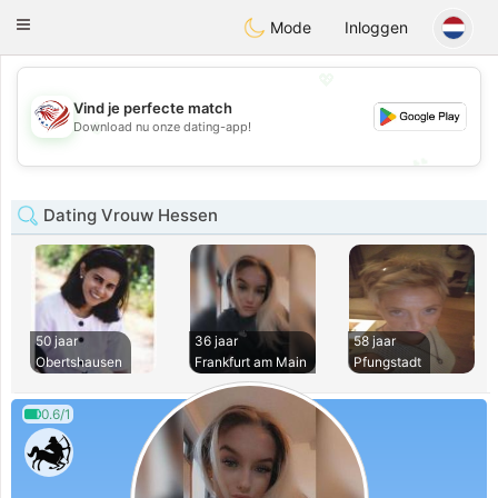
States
Dating
Toggle
Mode
Inloggen
navigation
💖
Vind je perfecte match
💖
Download nu onze dating-app!
💕
💕
Dating Vrouw Hessen
50 jaar
36 jaar
58 jaar
Obertshausen
Frankfurt am Main
Pfungstadt
0.6/1