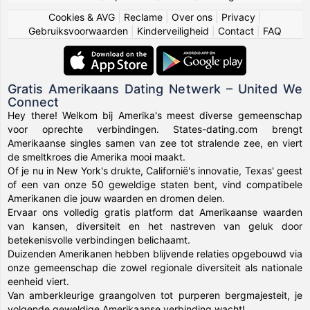
Cookies & AVG
|
Reclame
|
Over ons
|
Privacy
|
Gebruiksvoorwaarden
|
Kinderveiligheid
|
Contact
|
FAQ
Gratis Amerikaans Dating Netwerk – United We
Connect
Hey there! Welkom bij Amerika's meest diverse gemeenschap
voor oprechte verbindingen. States-dating.com brengt
Amerikaanse singles samen van zee tot stralende zee, en viert
de smeltkroes die Amerika mooi maakt.
Of je nu in New York's drukte, Californië's innovatie, Texas' geest
of een van onze 50 geweldige staten bent, vind compatibele
Amerikanen die jouw waarden en dromen delen.
Ervaar ons volledig gratis platform dat Amerikaanse waarden
van kansen, diversiteit en het nastreven van geluk door
betekenisvolle verbindingen belichaamt.
Duizenden Amerikanen hebben blijvende relaties opgebouwd via
onze gemeenschap die zowel regionale diversiteit als nationale
eenheid viert.
Van amberkleurige graangolven tot purperen bergmajesteit, je
volgende geweldige Amerikaanse verbinding wacht!