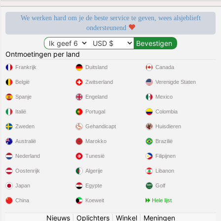
We werken hard om je de beste service te geven, wees alsjeblieft
ondersteunend
Ontmoetingen per land
Frankrijk
Duitsland
Canada
België
Zwitserland
Verenigde Staten
Spanje
Engeland
Mexico
Italië
Portugal
Colombia
Zweden
Gehandicapt
Huisdieren
Australië
Marokko
Brazilië
Nederland
Tunesië
Filipijnen
Oostenrijk
Algerije
Libanon
Japan
Egypte
Golf
China
Koeweit
Hele lijst
Nieuws
|
Oplichters
|
Winkel
|
Meningen