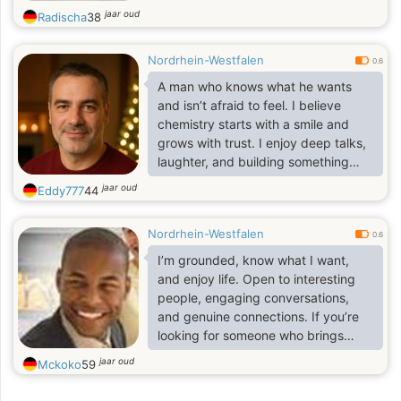
jaar oud
Radischa
38
Nordrhein-Westfalen
0.6
A man who knows what he wants
and isn’t afraid to feel. I believe
chemistry starts with a smile and
grows with trust. I enjoy deep talks,
laughter, and building something
genuine together. Looking for a
jaar oud
Eddy777
44
woman who values warmth and
sincerity.
Nordrhein-Westfalen
0.6
I’m grounded, know what I want,
and enjoy life. Open to interesting
people, engaging conversations,
and genuine connections. If you’re
looking for someone who brings
humor, energy, and heart
jaar oud
Mckoko
59