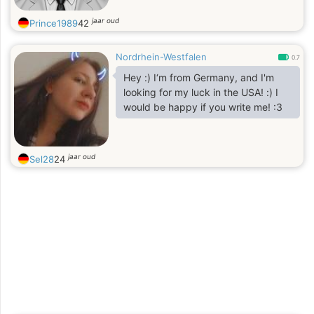
appreciate mutual unde
jaar oud
Prince1989
42
Nordrhein-Westfalen
0.7
Hey :) I‘m from Germany, and I'm
looking for my luck in the USA! :) I
would be happy if you write me! :3
jaar oud
Sel28
24