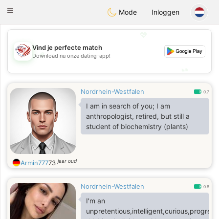
States
Dating
Toggle
Mode
Inloggen
navigation
💖
Vind je perfecte match
💖
Download nu onze dating-app!
💕
💕
Nordrhein-Westfalen
0.7
I am in search of you; I am
anthropologist, retired, but still a
student of biochemistry (plants)
jaar oud
Armin777
73
Nordrhein-Westfalen
0.8
I'm an
unpretentious,intelligent,curious,progress