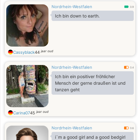
Nordrhein-Westfalen
0.9
Ich bin down to earth.
jaar oud
Cassyblack
44
Nordrhein-Westfalen
0.4
Ich bin ein positiver fröhlicher
Mensch der gerne draußen ist und
tanzen geht
jaar oud
Carina07
45
Nordrhein-Westfalen
0.6
i`m a good girl and a good bedgirl