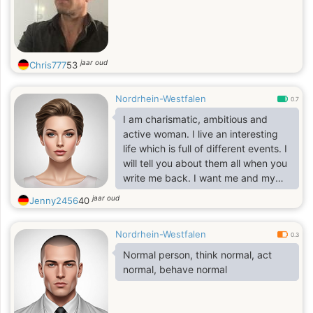
jaar oud
Chris777
53
Nordrhein-Westfalen
0.7
I am charismatic, ambitious and
active woman. I live an interesting
life which is full of different events. I
will tell you about them all when you
write me back. I want me and my
husband to share our interests. I am
jaar oud
Jenny2456
40
already experienced and
independent lady with a strong
Nordrhein-Westfalen
understanding of what I want. I am
0.3
communicative and always ready to
Normal person, think normal, act
help my friends. I will forgive many
normal, behave normal
things if the person never repeats
them again. Life made me wise,
patient and tolerant to people. I