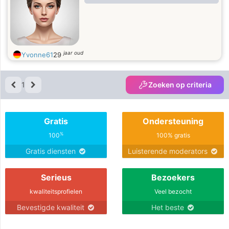
jaar oud
Yvonne61
29
1
Zoeken op criteria
Gratis
Ondersteuning
%
100
100% gratis
Gratis diensten
Luisterende moderators
Serieus
Bezoekers
kwaliteitsprofielen
Veel bezocht
Bevestigde kwaliteit
Het beste