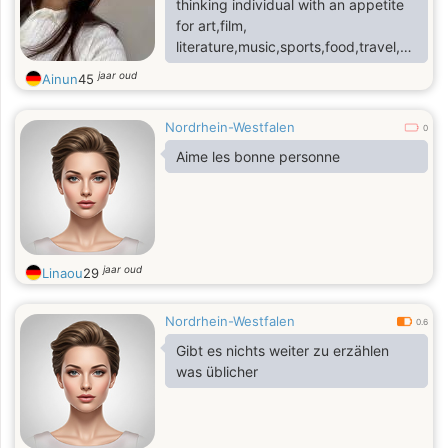
thinking individual with an appetite
for art,film,
literature,music,sports,food,travel,good
health,the outdoors.I never take
jaar oud
Ainun
45
myself too seriously and i also have
a good sense of humor.I make an
Nordrhein-Westfalen
effort to follow the Golden Rule.
0
Aime les bonne personne
jaar oud
Linaou
29
Nordrhein-Westfalen
0.6
Gibt es nichts weiter zu erzählen
was üblicher