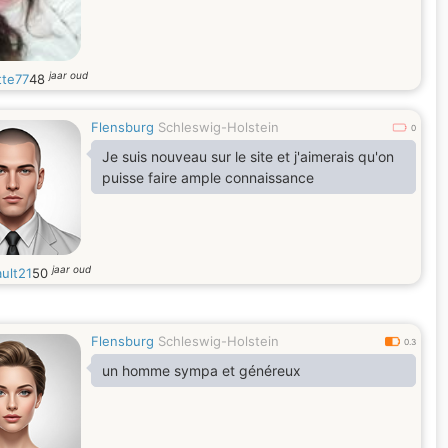
jaar oud
tte77
48
Flensburg
Schleswig-Holstein
0
Je suis nouveau sur le site et j'aimerais qu'on
puisse faire ample connaissance
jaar oud
ult21
50
Flensburg
Schleswig-Holstein
0.3
un homme sympa et généreux