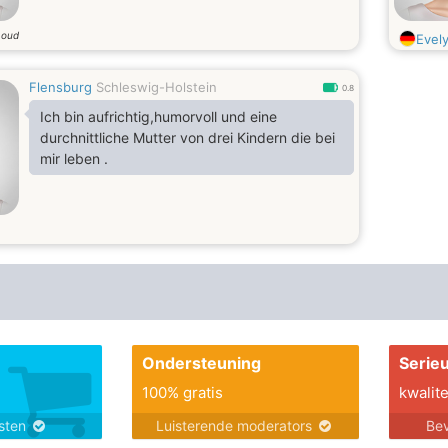
 oud
Evel
Flensburg
Schleswig-Holstein
0.8
Ich bin aufrichtig,humorvoll und eine
durchnittliche Mutter von drei Kindern die bei
mir leben .
Ondersteuning
Serie
100% gratis
kwalite
nsten
Luisterende moderators
Bev