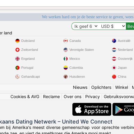
We werken hard om je de beste service te geven, wees
r land
Duitsland
Canada
Australië
Zwitserland
Verenigde Staten
Nederland
Engeland
Mexico
Oostenrijk
Portugal
Colombia
Japan
Gehandicapt
Huisdieren
China
Nieuws
|
Oplichters
|
Winkel
|
Cookies & AVG
|
Reclame
|
Over ons
|
Privacy
|
Gebruiksvoorw
ikaans Dating Netwerk – United We Connect
om bij Amerika's meest diverse gemeenschap voor oprechte verbin
lende zee, en viert de smeltkroes die Amerika mooi maakt.