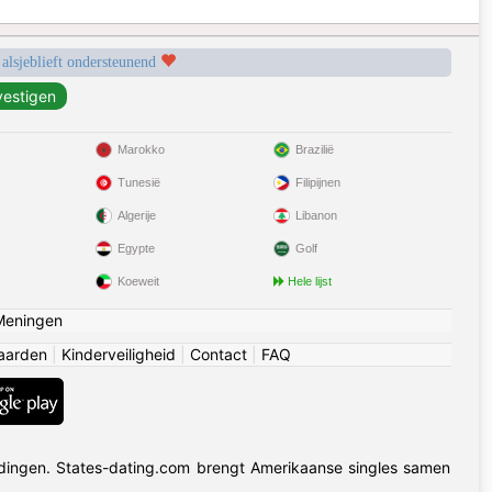
 alsjeblieft ondersteunend
Marokko
Brazilië
Tunesië
Filipijnen
Algerije
Libanon
Egypte
Golf
Koeweit
Hele lijst
Meningen
aarden
|
Kinderveiligheid
|
Contact
|
FAQ
dingen. States-dating.com brengt Amerikaanse singles samen