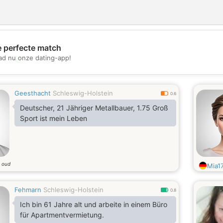
e perfecte match
d nu onze dating-app!
💖
💕
Geesthacht
Schleswig-Holstein
0.6
Deutscher, 21 Jähriger Metallbauer, 1.75 Groß
Sport ist mein Leben
r oud
Mia1
Fehmarn
Schleswig-Holstein
0.8
Ich bin 61 Jahre alt und arbeite in einem Büro
für Apartmentvermietung.