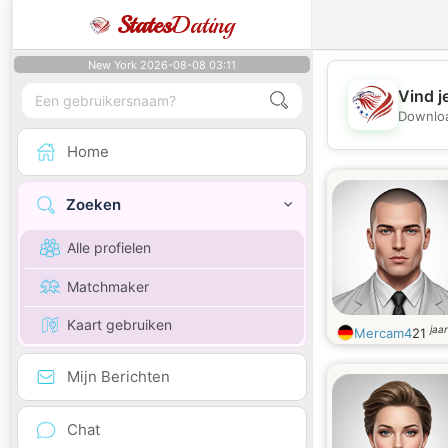
States
Dating
New York 2026-08-08 03:11
Vind j
Downloa
Home
Zoeken
Alle profielen
Matchmaker
Kaart gebruiken
jaa
Mercam4
21
Mijn Berichten
Chat