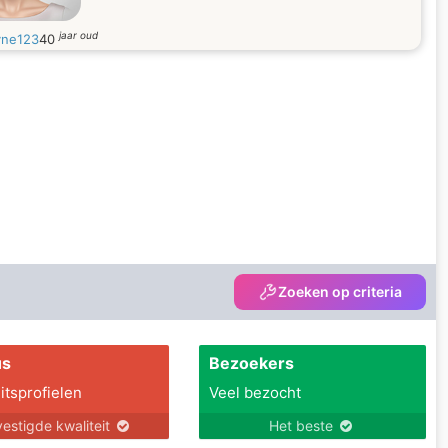
jaar oud
yne123
40
Zoeken op criteria
us
Bezoekers
itsprofielen
Veel bezocht
estigde kwaliteit
Het beste