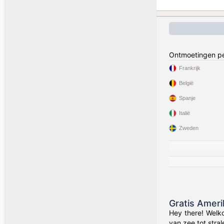
Ontmoetingen pe
Frankrijk
België
Spanje
Italië
Zweden
Gratis Amer
Hey there! Welk
van zee tot stra