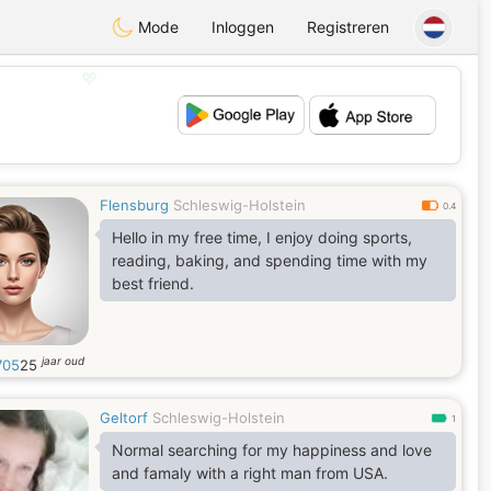
Mode
Inloggen
Registreren
💖
💕
Flensburg
Schleswig-Holstein
0.4
Hello in my free time, I enjoy doing sports,
reading, baking, and spending time with my
best friend.
jaar oud
705
25
Geltorf
Schleswig-Holstein
1
Normal searching for my happiness and love
and famaly with a right man from USA.