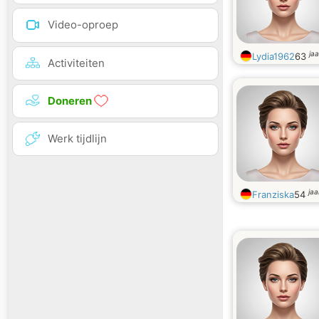
Video-oproep
ja
Lydia1962
63
Activiteiten
Doneren
Werk tijdlijn
jaa
Franziska
54