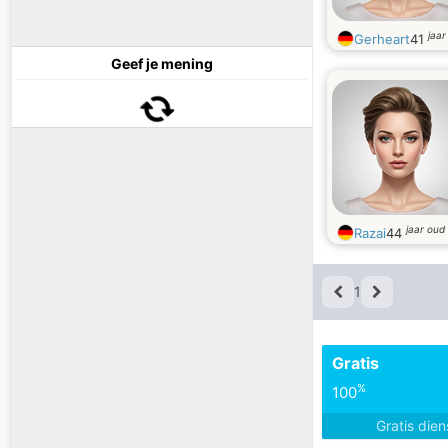
jaar
Gerheart
41
Geef je mening
jaar oud
Razai
44
1
Gratis
%
100
Gratis die