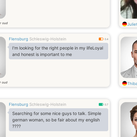
ar oud
Julie
Flensburg
Schleswig-Holstein
0.4
I'm looking for the right people in my lifeLoyal
and honest is important to me
r oud
Thiba
Flensburg
Schleswig-Holstein
0.7
Searching for some nice guys to talk. Simple
german woman, so be fair about my english
????