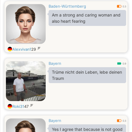
Baden-Württemberg
0.3
Am a strong and caring woman and
also heart fearing
岁
Alexvivan1
29
Bayern
0.9
Trüme nicht dein Leben, lebe deinen
Traum
岁
Roki31
47
Bayern
0.3
Yes I agree that because is not good