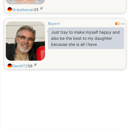
岁
Gracebecan
25
Bayern
0.4
Just tray to make myself happy and
also be the best to my daughter
because she is all i have
岁
David112
56