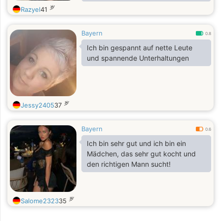
who needs his "structures". I'm also
岁
Razyel
41
a bit of a nerdy. If you want to get to
know me, just write to me.
Bayern
0.8
Ich bin gespannt auf nette Leute
und spannende Unterhaltungen
岁
Jessy2405
37
Bayern
0.6
Ich bin sehr gut und ich bin ein
Mädchen, das sehr gut kocht und
den richtigen Mann sucht!
岁
Salome2323
35