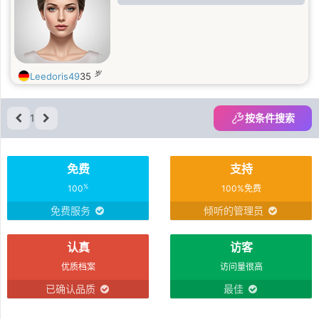
岁
Leedoris49
35
1
按条件搜索
免费
支持
%
100
100%免费
免费服务
倾听的管理员
认真
访客
优质档案
访问量很高
已确认品质
最佳