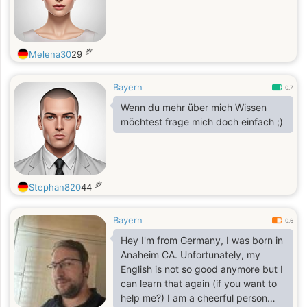
岁
Melena30
29
Bayern
0.7
Wenn du mehr über mich Wissen
möchtest frage mich doch einfach ;)
岁
Stephan820
44
Bayern
0.6
Hey I'm from Germany, I was born in
Anaheim CA. Unfortunately, my
English is not so good anymore but I
can learn that again (if you want to
help me?) I am a cheerful person