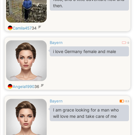
then.
岁
Camila457
34
Bayern
0
i love Germany female and male
岁
Angela1990
36
Bayern
0.3
I am grace looking for a man who
will love me and take care of me