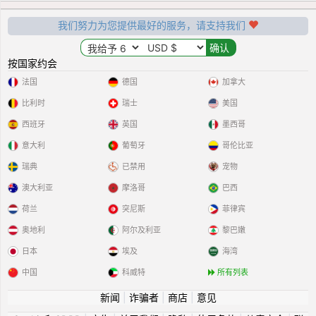
我们努力为您提供最好的服务，请支持我们
按国家约会
法国
德国
加拿大
比利时
瑞士
美国
西班牙
英国
墨西哥
意大利
葡萄牙
哥伦比亚
瑞典
已禁用
宠物
澳大利亚
摩洛哥
巴西
荷兰
突尼斯
菲律宾
奥地利
阿尔及利亚
黎巴嫩
日本
埃及
海湾
中国
科威特
所有列表
新闻
|
诈骗者
|
商店
|
意见