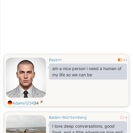
Bayern
0.3
am a nice person i need a human of
my life so we can be
岁
Adams1234
34
Baden-Württemberg
0
I love deep conversations, good
food, and a little adventure now and