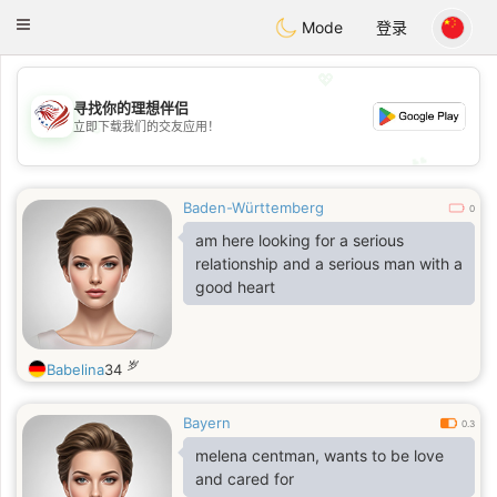
States
Dating
Toggle
Mode
登录
navigation
💖
寻找你的理想伴侣
💖
立即下载我们的交友应用！
💕
💕
Baden-Württemberg
0
am here looking for a serious
relationship and a serious man with a
good heart
岁
Babelina
34
Bayern
0.3
melena centman, wants to be love
and cared for