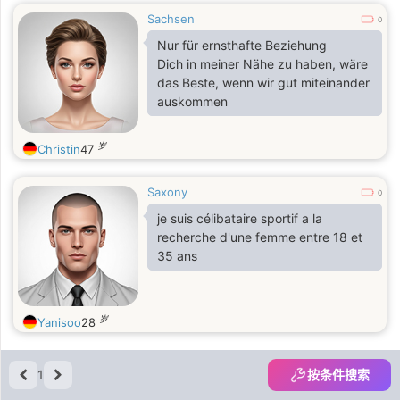
Sachsen
0
Nur für ernsthafte Beziehung
Dich in meiner Nähe zu haben, wäre
das Beste, wenn wir gut miteinander
auskommen
岁
Christin
47
Saxony
0
je suis célibataire sportif a la
recherche d'une femme entre 18 et
35 ans
岁
Yanisoo
28
1
按条件搜索