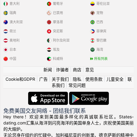
意大利
葡萄牙
哥伦比亚
瑞典
已禁用
宠物
澳大利亚
摩洛哥
巴西
荷兰
突尼斯
菲律宾
奥地利
阿尔及利亚
黎巴嫩
日本
埃及
海湾
中国
科威特
所有列表
新闻
|
诈骗者
|
商店
|
意见
Cookie和GDPR
|
广告
|
关于我们
|
隐私
|
使用条款
|
儿童安全
|
联
系我们
|
常见问题
免费美国交友网络 - 团结我们联系
Hey there！欢迎来到美国最多样化的真诚联系社区。States-
dating.com汇集从海洋到闪亮海洋的美国单身人士，庆祝使美国美丽
的大熔炉。
无论您身在纽约的忙碌中、加利福尼亚的创新里、德克萨斯的精神中