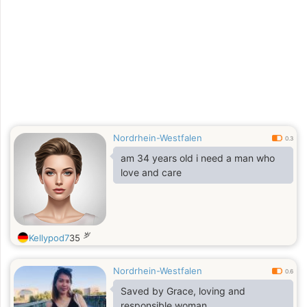
Nordrhein-Westfalen
0.3
am 34 years old i need a man who
love and care
岁
Kellypod7
35
Nordrhein-Westfalen
0.6
Saved by Grace, loving and
responsible woman