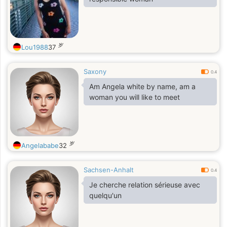
岁
Lou1988
37
Saxony
0.4
Am Angela white by name, am a
woman you will like to meet
岁
Angelababe
32
Sachsen-Anhalt
0.4
Je cherche relation sérieuse avec
quelqu'un