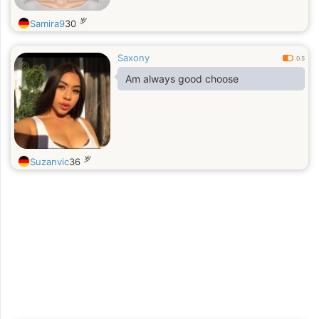
岁
Samira9
30
Saxony
0.5
Am always good choose
岁
Suzanvic
36