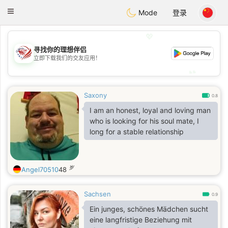
States
Dating
Toggle
Mode
登录
navigation
💖
寻找你的理想伴侣
💖
立即下载我们的交友应用！
💕
💕
Saxony
0.8
I am an honest, loyal and loving man
who is looking for his soul mate, I
long for a stable relationship
岁
Angel70510
48
Sachsen
0.9
Ein junges, schönes Mädchen sucht
eine langfristige Beziehung mit