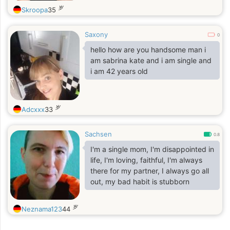
岁
Skroopa
35
Saxony
0
hello how are you handsome man i
am sabrina kate and i am single and
i am 42 years old
岁
Adcxxx
33
Sachsen
0.8
I'm a single mom, I'm disappointed in
life, I'm loving, faithful, I'm always
there for my partner, I always go all
out, my bad habit is stubborn
岁
Neznama123
44