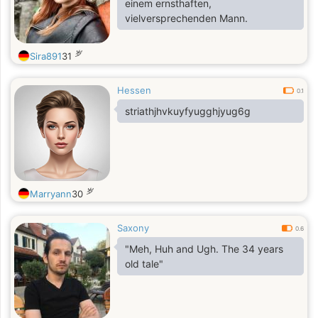
einem ernsthaften,
vielversprechenden Mann.
岁
Sira891
31
Hessen
0.1
striathjhvkuyfyugghjyug6g
岁
Marryann
30
Saxony
0.6
"Meh, Huh and Ugh. The 34 years
old tale"