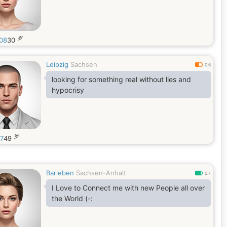
岁
n08
30
Leipzig
Sachsen
0.6
looking for something real without lies and
hypocrisy
岁
77
49
Barleben
Sachsen-Anhalt
0.7
???????????????????????????????????????????????????????????
I Love to Connect me with new People all over
the World (-: