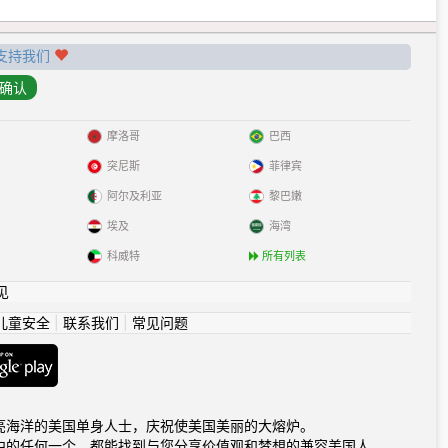
支持我们
摩洛哥
巴西
突尼斯
菲律宾
阿尔及利亚
黎巴嫩
埃及
海湾
科威特
所有列表
见
儿童安全
|
联系我们
|
常见问题
海洋到闪亮海洋的美国单身人士，庆祝使美国美丽的大熔炉。
中的任何一个，都能找到与您分享价值观和梦想的兼容美国人。