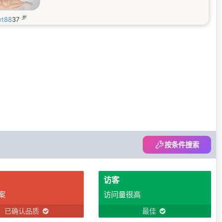
岁
t88
37
按条件搜索
访客
案
访问量很高
已确认品质
最佳