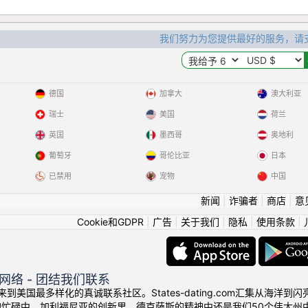
我们努力为您提供最好的服务，请
德国
加拿大
澳大利亚
瑞士
美国
荷兰
英国
墨西哥
奥地利
葡萄牙
哥伦比亚
日本
已禁用
宠物
中国
新闻
|
诈骗者
|
商店
|
意
Cookie和GDPR
|
广告
|
关于我们
|
隐私
|
使用条款
|
网络 - 团结我们联系
！欢迎来到美国最多样化的真诚联系社区。States-dating.com汇集从
的忙碌中、加利福尼亚的创新里、德克萨斯的精神中还是我们50个伟大州