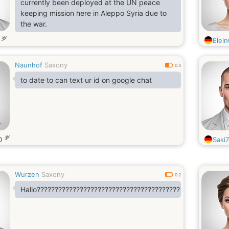
currently been deployed at the UN peace
keeping mission here in Aleppo Syria due to
the war.
岁
0
Elei
Naunhof
Saxony
0.4
to date to can text ur id on google chat
岁
0
Saki
Wurzen
Saxony
0.2
Hallo?????????????????????????????????????????????????????