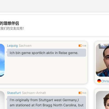
的理想伴侣
载我们的交友应用！
💖
💕
Leipzig
Sachsen
0.6
Ich bin gerne sportlich aktiv in Reise gerne.
Chri
Stassfurt
Sachsen-Anhalt
0.3
I'm originally from Stuttgart west Germany,I
am stationed at Fort Bragg North Carolina, but