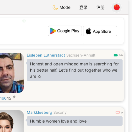
Mode
登录
注册
💖
💕
Eisleben Lutherstadt
Sachsen-Anhalt
0.9
Honest and open minded man is searching for
his better half. Let's find out together who we
are ☺️
岁
s166
45
Markkleeberg
Saxony
0
Humble women love and love