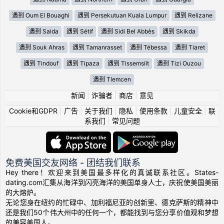
遇到 Oum El Bouaghi
遇到 Persekutuan Kuala Lumpur
遇到 Relizane
遇到 Saida
遇到 Sétif
遇到 Sidi Bel Abbès
遇到 Skikda
遇到 Souk Ahras
遇到 Tamanrasset
遇到 Tébessa
遇到 Tiaret
遇到 Tindouf
遇到 Tipaza
遇到 Tissemsilt
遇到 Tizi Ouzou
遇到 Tlemcen
新闻
|
诈骗者
|
商店
|
意见
Cookie和GDPR
|
广告
|
关于我们
|
隐私
|
使用条款
|
儿童安全
|
联
系我们
|
常见问题
免费美国交友网络 - 团结我们联系
Hey there！欢迎来到美国最多样化的真诚联系社区。States-
dating.com汇集从海洋到闪亮海洋的美国单身人士，庆祝使美国美丽
的大熔炉。
无论您身在纽约的忙碌中、加利福尼亚的创新里、德克萨斯的精神中
还是我们50个伟大州中的任何一个，都能找到与您分享价值观和梦想
的兼容美国人。