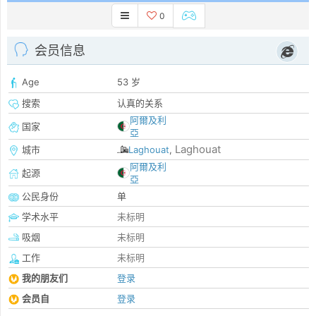
0
会员信息
Age
53 岁
搜索
认真的关系
阿爾及利
国家
亞
Laghouat
城市
Laghouat
,
阿爾及利
起源
亞
公民身份
单
学术水平
未标明
吸烟
未标明
工作
未标明
我的朋友们
登录
会员自
登录