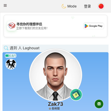
States
Dating
Toggle
Mode
登录
navigation
💖
寻找你的理想伴侣
💖
立即下载我们的交友应用！
💕
💕
遇到 人 Laghouat
0.8/1
0
Zak73
長時間