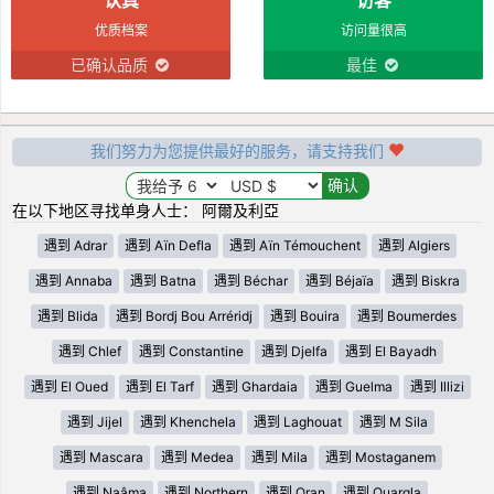
优质档案
访问量很高
已确认品质
最佳
我们努力为您提供最好的服务，请支持我们
在以下地区寻找单身人士： 阿爾及利亞
遇到 Adrar
遇到 Aïn Defla
遇到 Aïn Témouchent
遇到 Algiers
遇到 Annaba
遇到 Batna
遇到 Béchar
遇到 Béjaïa
遇到 Biskra
遇到 Blida
遇到 Bordj Bou Arréridj
遇到 Bouira
遇到 Boumerdes
遇到 Chlef
遇到 Constantine
遇到 Djelfa
遇到 El Bayadh
遇到 El Oued
遇到 El Tarf
遇到 Ghardaia
遇到 Guelma
遇到 Illizi
遇到 Jijel
遇到 Khenchela
遇到 Laghouat
遇到 M Sila
遇到 Mascara
遇到 Medea
遇到 Mila
遇到 Mostaganem
遇到 Naâma
遇到 Northern
遇到 Oran
遇到 Ouargla