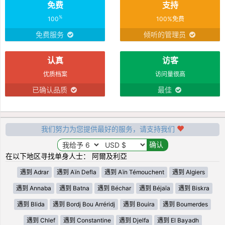
免费
支持
%
100
100%免费
免费服务
倾听的管理员
认真
访客
优质档案
访问量很高
已确认品质
最佳
我们努力为您提供最好的服务，请支持我们
在以下地区寻找单身人士： 阿爾及利亞
遇到 Adrar
遇到 Aïn Defla
遇到 Aïn Témouchent
遇到 Algiers
遇到 Annaba
遇到 Batna
遇到 Béchar
遇到 Béjaïa
遇到 Biskra
遇到 Blida
遇到 Bordj Bou Arréridj
遇到 Bouira
遇到 Boumerdes
遇到 Chlef
遇到 Constantine
遇到 Djelfa
遇到 El Bayadh