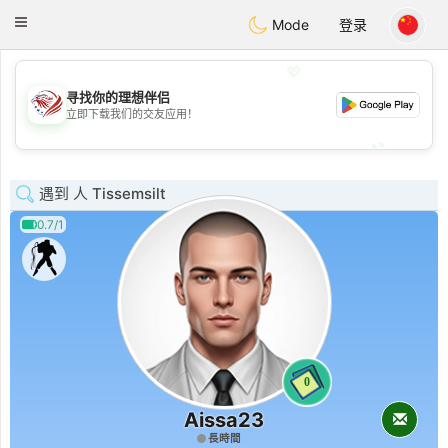
States
Dating
Toggle
Mode
登录
navigation
💖
寻找你的理想伴侣
💖
立即下载我们的交友应用！
💕
💕
遇到 人 Tissemsilt
0.7/1
0
Aissa23
長時間