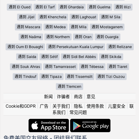
遇到 El Oued
遇到 El Tarf
遇到 Ghardaia
遇到 Guelma
遇到 Illizi
遇到 Jijel
遇到 Khenchela
遇到 Laghouat
遇到 M Sila
遇到 Mascara
遇到 Medea
遇到 Mila
遇到 Mostaganem
遇到 Naâma
遇到 Northern
遇到 Oran
遇到 Ouargla
遇到 Oum El Bouaghi
遇到 Persekutuan Kuala Lumpur
遇到 Relizane
遇到 Saida
遇到 Sétif
遇到 Sidi Bel Abbès
遇到 Skikda
遇到 Souk Ahras
遇到 Tamanrasset
遇到 Tébessa
遇到 Tiaret
遇到 Tindouf
遇到 Tipaza
遇到 Tissemsilt
遇到 Tizi Ouzou
遇到 Tlemcen
新闻
|
诈骗者
|
商店
|
意见
Cookie和GDPR
|
广告
|
关于我们
|
隐私
|
使用条款
|
儿童安全
|
联
系我们
|
常见问题
免费美国交友网络 - 团结我们联系