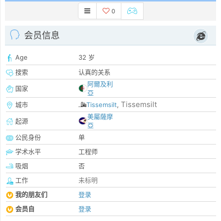
0
会员信息
Age
32 岁
搜索
认真的关系
阿爾及利
国家
亞
Tissemsilt
城市
Tissemsilt
,
美屬薩摩
起源
亞
公民身份
单
学术水平
工程师
吸烟
否
工作
未标明
我的朋友们
登录
会员自
登录