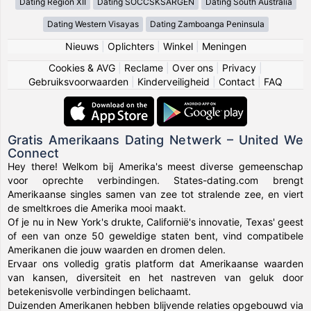
Dating Region XII
Dating SOCCSKSARGEN
Dating South Australia
Dating Western Visayas
Dating Zamboanga Peninsula
Nieuws
|
Oplichters
|
Winkel
|
Meningen
Cookies & AVG
|
Reclame
|
Over ons
|
Privacy
|
Gebruiksvoorwaarden
|
Kinderveiligheid
|
Contact
|
FAQ
Gratis Amerikaans Dating Netwerk – United We
Connect
Hey there! Welkom bij Amerika's meest diverse gemeenschap
voor oprechte verbindingen. States-dating.com brengt
Amerikaanse singles samen van zee tot stralende zee, en viert
de smeltkroes die Amerika mooi maakt.
Of je nu in New York's drukte, Californië's innovatie, Texas' geest
of een van onze 50 geweldige staten bent, vind compatibele
Amerikanen die jouw waarden en dromen delen.
Ervaar ons volledig gratis platform dat Amerikaanse waarden
van kansen, diversiteit en het nastreven van geluk door
betekenisvolle verbindingen belichaamt.
Duizenden Amerikanen hebben blijvende relaties opgebouwd via