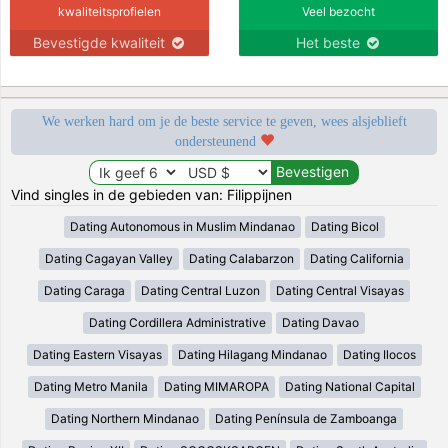
kwaliteitsprofielen
Veel bezocht
Bevestigde kwaliteit
Het beste
We werken hard om je de beste service te geven, wees alsjeblieft
ondersteunend
Vind singles in de gebieden van: Filippijnen
Dating Autonomous in Muslim Mindanao
Dating Bicol
Dating Cagayan Valley
Dating Calabarzon
Dating California
Dating Caraga
Dating Central Luzon
Dating Central Visayas
Dating Cordillera Administrative
Dating Davao
Dating Eastern Visayas
Dating Hilagang Mindanao
Dating Ilocos
Dating Metro Manila
Dating MIMAROPA
Dating National Capital
Dating Northern Mindanao
Dating Península de Zamboanga