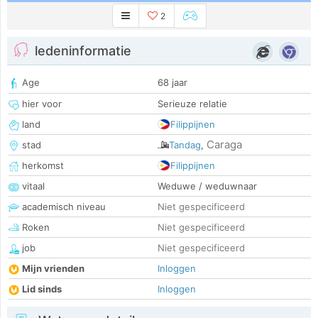
2
ledeninformatie
Age
68 jaar
hier voor
Serieuze relatie
land
Filippijnen
Caraga
stad
Tandag
,
herkomst
Filippijnen
vitaal
Weduwe / weduwnaar
academisch niveau
Niet gespecificeerd
Roken
Niet gespecificeerd
job
Niet gespecificeerd
Mijn vrienden
Inloggen
Lid sinds
Inloggen