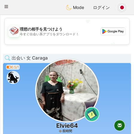
States
Dating
Toggle
Mode
ログイン
navigation
💖
理想の相手を見つけよう
💖
今すぐ出会い系アプリをダウンロード！
💕
💕
出会い 女 Caraga
0.5/1
1
Elvie64
長時間