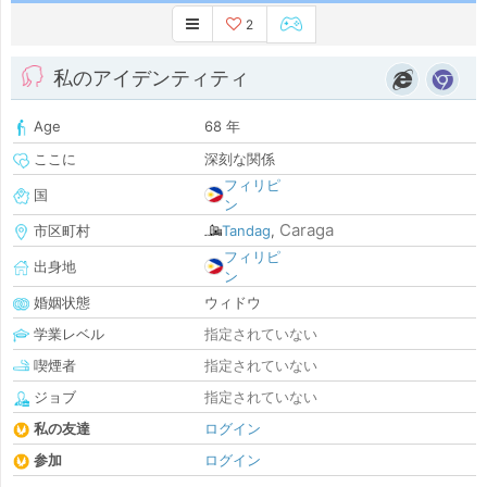
2
私のアイデンティティ
Age
68 年
ここに
深刻な関係
フィリピ
国
ン
Caraga
市区町村
Tandag
,
フィリピ
出身地
ン
婚姻状態
ウィドウ
学業レベル
指定されていない
喫煙者
指定されていない
ジョブ
指定されていない
私の友達
ログイン
参加
ログイン