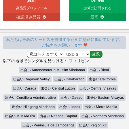
高品質プロフィール
頻繁に訪問される
確認済み品質
最高
私たちは最高のサービスを提供するために懸命に働いています。
ご協力をお願いします
以下の地域でシングルを見つける： フィリピン
出会い Autonomous in Muslim Mindanao
出会い Bicol
出会い Cagayan Valley
出会い Calabarzon
出会い California
出会い Caraga
出会い Central Luzon
出会い Central Visayas
出会い Cordillera Administrative
出会い Davao
出会い Eastern Visayas
出会い Hilagang Mindanao
出会い Ilocos
出会い Metro Manila
出会い MIMAROPA
出会い National Capital
出会い Northern Mindanao
出会い Península de Zamboanga
出会い Region XII