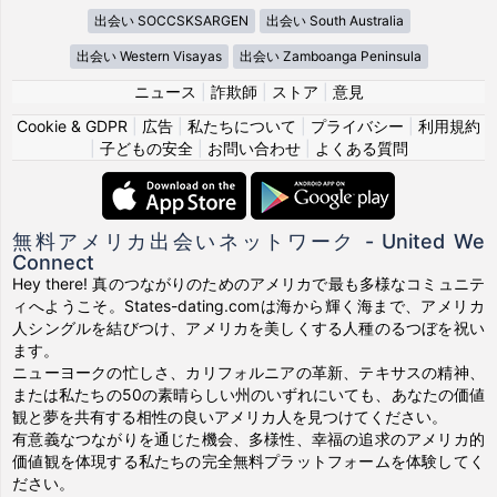
出会い SOCCSKSARGEN
出会い South Australia
出会い Western Visayas
出会い Zamboanga Peninsula
ニュース
|
詐欺師
|
ストア
|
意見
Cookie & GDPR
|
広告
|
私たちについて
|
プライバシー
|
利用規約
|
子どもの安全
|
お問い合わせ
|
よくある質問
無料アメリカ出会いネットワーク - United We
Connect
Hey there! 真のつながりのためのアメリカで最も多様なコミュニテ
ィへようこそ。States-dating.comは海から輝く海まで、アメリカ
人シングルを結びつけ、アメリカを美しくする人種のるつぼを祝い
ます。
ニューヨークの忙しさ、カリフォルニアの革新、テキサスの精神、
または私たちの50の素晴らしい州のいずれにいても、あなたの価値
観と夢を共有する相性の良いアメリカ人を見つけてください。
有意義なつながりを通じた機会、多様性、幸福の追求のアメリカ的
価値観を体現する私たちの完全無料プラットフォームを体験してく
ださい。