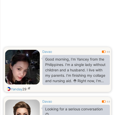
Davao
0.5
Good morning, I'm Yancey from the
Philippines. I'm a single lady without
children and a husband. I live with
my parents. I'm finishing my collage
and nursing aid. ⛑️ Right now, I'm
waiting to work at a hospital. Right
歳
Yanday
29
now, I'm working at a clinic. I'm a
simple woman and helpful to my
Davao
parents. I don't drink alcohol or
0.3
smoke. I hope I can find a kind
Looking for a serious conversation
partner here. What I don't like is
😊