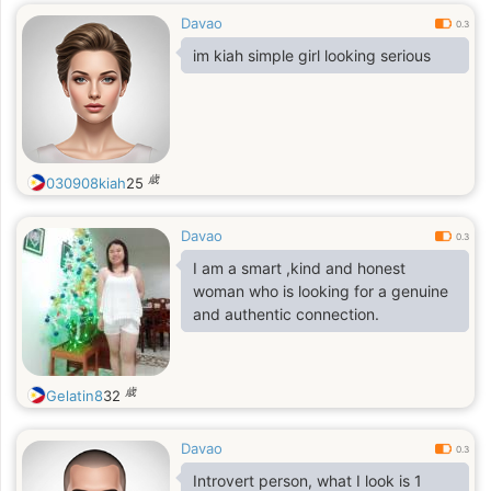
Davao
0.3
im kiah simple girl looking serious
歳
030908kiah
25
Davao
0.3
I am a smart ,kind and honest
woman who is looking for a genuine
and authentic connection.
歳
Gelatin8
32
Davao
0.3
Introvert person, what I look is 1