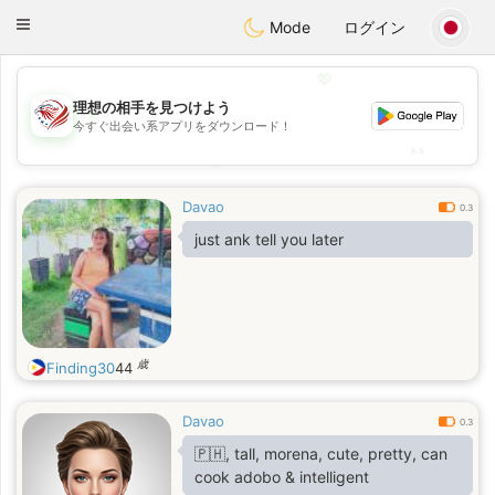
States
Dating
Toggle
Mode
ログイン
navigation
💖
理想の相手を見つけよう
💖
今すぐ出会い系アプリをダウンロード！
💕
💕
Davao
0.3
just ank tell you later
歳
Finding30
44
Davao
0.3
🇵🇭, tall, morena, cute, pretty, can
cook adobo & intelligent