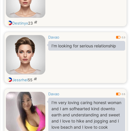
歳
Destinyx
23
Davao
0.3
I'm looking for serious relationship
歳
Jessrhel
55
Davao
0.5
I'm very loving caring honest woman
and I am sofhearted kind downto
earth and understanding and sweet
and I love to hike and jogging and I
love beach and I love to cook