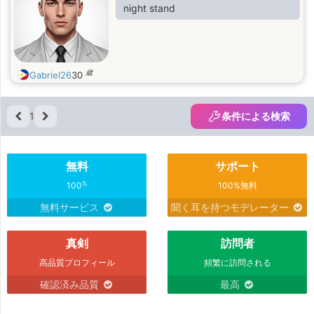
night stand
歳
Gabriel26
30
1
条件による検索
無料
サポート
%
100
100%無料
無料サービス
聞く耳を持つモデレーター
真剣
訪問者
高品質プロフィール
頻繁に訪問される
確認済み品質
最高