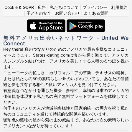
Cookie & GDPR
|
広告
|
私たちについて
|
プライバシー
|
利用規約
|
子どもの安全
|
お問い合わせ
|
よくある質問
無料アメリカ出会いネットワーク - United We
Connect
Hey there! 真のつながりのためのアメリカで最も多様なコミュニテ
ィへようこそ。States-dating.comは海から輝く海まで、アメリカ
人シングルを結びつけ、アメリカを美しくする人種のるつぼを祝い
ます。
ニューヨークの忙しさ、カリフォルニアの革新、テキサスの精神、
または私たちの50の素晴らしい州のいずれにいても、あなたの価値
観と夢を共有する相性の良いアメリカ人を見つけてください。
有意義なつながりを通じた機会、多様性、幸福の追求のアメリカ的
価値観を体現する私たちの完全無料プラットフォームを体験してく
ださい。
何千ものアメリカ人が地域的多様性と国家的統一の両方を祝う私た
ちのコミュニティを通じて持続的な関係を築いています。
琥珀色の穀物の波から紫の山の威厳まで、あなたの次の素晴らしい
アメリカンつながりが待っています！