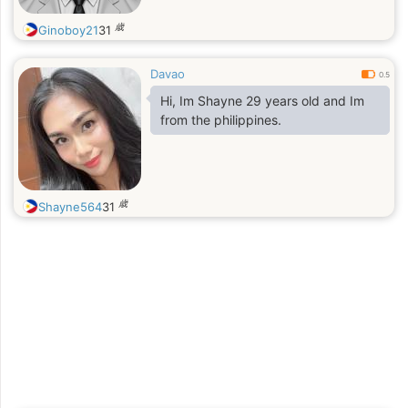
歳
Ginoboy21
31
Davao
0.5
Hi, Im Shayne 29 years old and Im
from the philippines.
歳
Shayne564
31