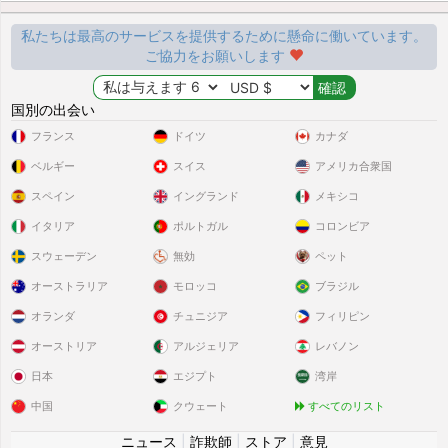
私たちは最高のサービスを提供するために懸命に働いています。
ご協力をお願いします
国別の出会い
フランス
ドイツ
カナダ
ベルギー
スイス
アメリカ合衆国
スペイン
イングランド
メキシコ
イタリア
ポルトガル
コロンビア
スウェーデン
無効
ペット
オーストラリア
モロッコ
ブラジル
オランダ
チュニジア
フィリピン
オーストリア
アルジェリア
レバノン
日本
エジプト
湾岸
中国
クウェート
すべてのリスト
ニュース
|
詐欺師
|
ストア
|
意見