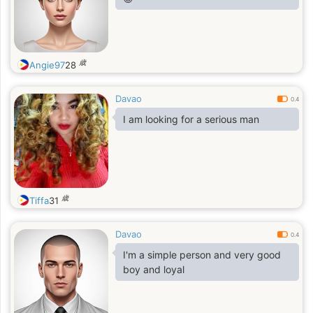
someone who sends me naked
pictures. I hope you understand me.
Thank you so much. God bless you
❤️ you.
歳
Angie97
28
Davao
0.4
I am looking for a serious man
歳
Tiffa
31
Davao
0.4
I'm a simple person and very good
boy and loyal