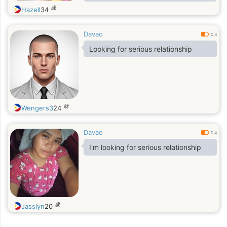
歳
Hazell
34
Davao
0.3
Looking for serious relationship
歳
Wengers3
24
Davao
0.4
I'm looking for serious relationship
歳
Jasslyn
20