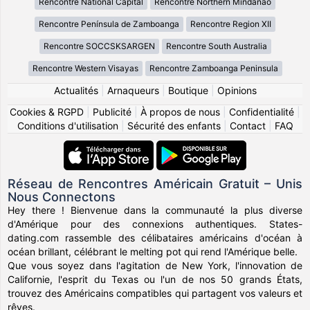
Rencontre National Capital
Rencontre Northern Mindanao
Rencontre Península de Zamboanga
Rencontre Region XII
Rencontre SOCCSKSARGEN
Rencontre South Australia
Rencontre Western Visayas
Rencontre Zamboanga Peninsula
Actualités
|
Arnaqueurs
|
Boutique
|
Opinions
Cookies & RGPD
|
Publicité
|
À propos de nous
|
Confidentialité
|
Conditions d'utilisation
|
Sécurité des enfants
|
Contact
|
FAQ
Réseau de Rencontres Américain Gratuit – Unis
Nous Connectons
Hey there ! Bienvenue dans la communauté la plus diverse
d'Amérique pour des connexions authentiques. States-
dating.com rassemble des célibataires américains d'océan à
océan brillant, célébrant le melting pot qui rend l'Amérique belle.
Que vous soyez dans l'agitation de New York, l'innovation de
Californie, l'esprit du Texas ou l'un de nos 50 grands États,
trouvez des Américains compatibles qui partagent vos valeurs et
rêves.