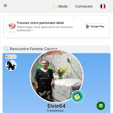
States
Dating
Toggle
Mode
Connexion
navigation
💖
Trouvez votre partenaire idéal
Téléchargez notre application de rencontre
💖
maintenant !
💕
💕
Rencontre Femme Caraga
0.5/1
1
Elvie64
longtemps