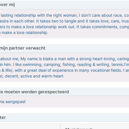
over mij
g lasting relationship with the right woman, I don’t care about race, c
ire in each other. It takes two to tangle and it takes love, care, tr
rs to make a love relationship work out. It takes commitments, compat
o make a love relationship.
mijn partner verwacht
fo about me, My name is blake a man with a strong heart loving, caring
n him. I like swimming, camping, fishing, reading & writing, tennis.I'm 
 life), with a great deal of experience in many vocational fields. I a
st, decent, active and warm-heart
 die moeten worden gerespecteerd
eria aangepast
ter