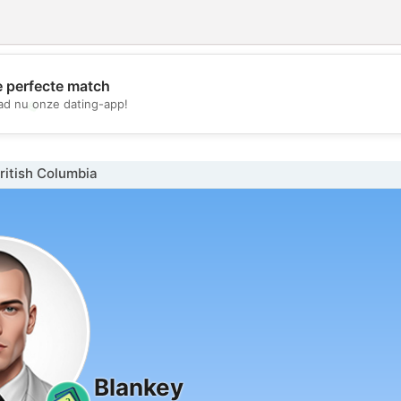
e perfecte match
💖
d nu onze dating-app!
💕
ritish Columbia
Blankey