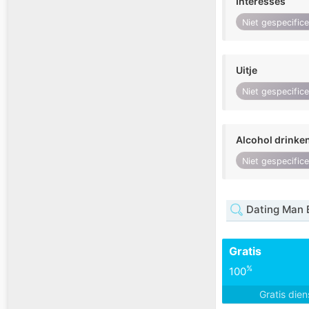
Interesses
Niet gespecific
Uitje
Niet gespecific
Alcohol drinke
Niet gespecific
Dating Man B
Gratis
%
100
Gratis die