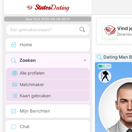
States
Dating
New York 2026-08-08 06:31
Vind j
Downloa
Home
Dating Man B
Zoeken
0.7/1
Alle profielen
Matchmaker
Kaart gebruiken
Mijn Berichten
Chat