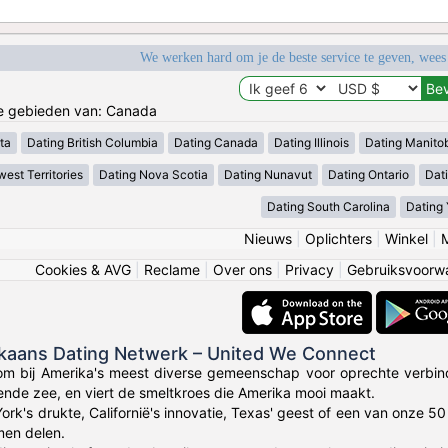
We werken hard om je de beste service te geven, wees
de gebieden van: Canada
ta
Dating British Columbia
Dating Canada
Dating Illinois
Dating Manito
est Territories
Dating Nova Scotia
Dating Nunavut
Dating Ontario
Dat
Dating South Carolina
Dating
Nieuws
|
Oplichters
|
Winkel
|
Cookies & AVG
|
Reclame
|
Over ons
|
Privacy
|
Gebruiksvoorw
ikaans Dating Netwerk – United We Connect
om bij Amerika's meest diverse gemeenschap voor oprechte verbin
lende zee, en viert de smeltkroes die Amerika mooi maakt.
York's drukte, Californië's innovatie, Texas' geest of een van onze 
en delen.