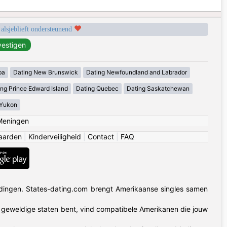
 alsjeblieft ondersteunend
ba
Dating New Brunswick
Dating Newfoundland and Labrador
ing Prince Edward Island
Dating Quebec
Dating Saskatchewan
 Yukon
Meningen
aarden
|
Kinderveiligheid
|
Contact
|
FAQ
dingen. States-dating.com brengt Amerikaanse singles samen
50 geweldige staten bent, vind compatibele Amerikanen die jouw