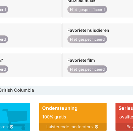
Muzieksmaak
eerd
Niet gespecificeerd
Favoriete huisdieren
eerd
Niet gespecificeerd
n?
Favoriete film
eerd
Niet gespecificeerd
ritish Columbia
Ondersteuning
Serie
100% gratis
kwalite
nsten
Luisterende moderators
Bev