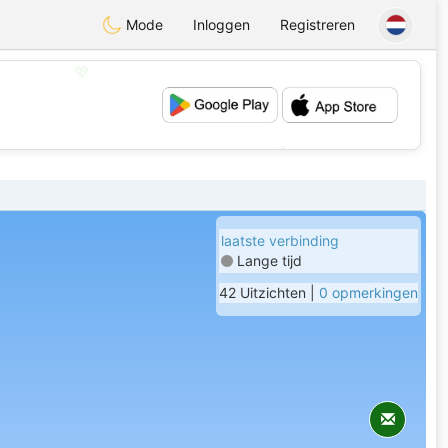
Mode
Inloggen
Registreren
💖
💕
laatste verbinding
Lange tijd
42 Uitzichten |
0 opmerkingen