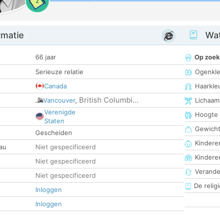
2
rmatie
Wat
66 jaar
Op zoek
Serieuze relatie
Ogenkle
Canada
Haarkle
British Columbi...
Vancouver
,
Lichaam
Verenigde
Hoogte
Staten
Gewich
Gescheiden
Kinderen
au
Niet gespecificeerd
Kindere
Niet gespecificeerd
Verander
Niet gespecificeerd
De religi
Inloggen
Inloggen