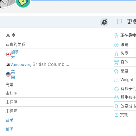
2
更
66 岁
正在尋找
认真的关系
眼睛
加拿
头发
大
身体
British Columbi...
Vancouver
,
高度
美
國
Weight
离婚
有孩子
未标明
想生孩
未标明
改变城市
未标明
宗教
登录
登录