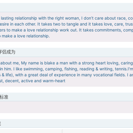
g lasting relationship with the right woman, I don’t care about race, c
ire in each other. It takes two to tangle and it takes love, care, tr
rs to make a love relationship work out. It takes commitments, compat
o make a love relationship.
伴侣成为
fo about me, My name is blake a man with a strong heart loving, caring
n him. I like swimming, camping, fishing, reading & writing, tennis.I'm 
 life), with a great deal of experience in many vocational fields. I a
st, decent, active and warm-heart
标准
我