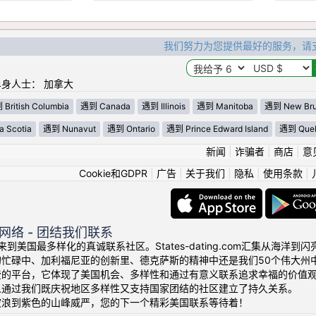
我们努力为您提供最好的服务，请
身人士： 加拿大
British Columbia
遇到 Canada
遇到 Illinois
遇到 Manitoba
遇到 New Bru
 Scotia
遇到 Nunavut
遇到 Ontario
遇到 Prince Edward Island
遇到 Que
新闻
|
诈骗者
|
商店
|
意
Cookie和GDPR
|
广告
|
关于我们
|
隐私
|
使用条款
|
网络 - 团结我们联系
！欢迎来到美国最多样化的真诚联系社区。States-dating.com汇集从
的忙碌中、加利福尼亚的创新里、德克萨斯的精神中还是我们50个伟大州
费的平台，它体现了美国机会、多样性和通过有意义联系追求幸福的价值
人通过我们既庆祝地区多样性又支持国家团结的社区建立了持久关系。
波浪到紫色的山峰威严，您的下一个精彩美国联系等待着！