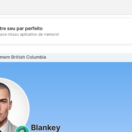
re seu par perfeito
💖
gora nosso aplicativo de namoro!
💕
mem British Columbia
Blankey