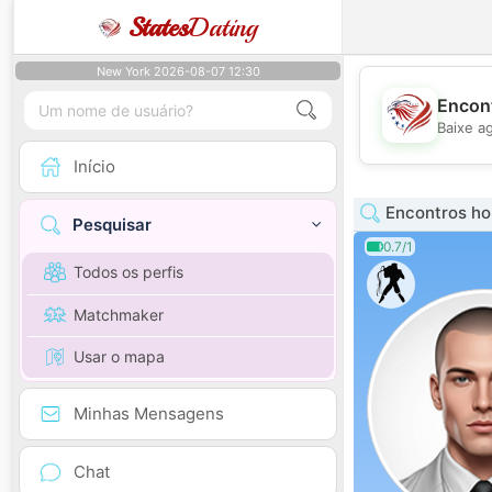
States
Dating
New York 2026-08-07 12:30
Encont
Baixe a
Início
Encontros ho
Pesquisar
0.7/1
Todos os perfis
Matchmaker
Usar o mapa
Minhas Mensagens
Chat