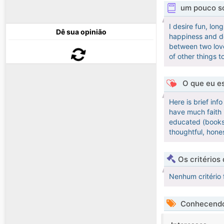
um pouco s
I desire fun, lon
Dê sua opinião
happiness and des
between two love
of other things t
O que eu es
Here is brief in
have much faith i
educated (books &
thoughtful, hone
Os critérios
Nenhum critério 
Conhecendo