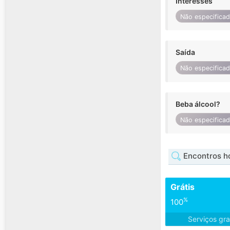
Interesses
Não especifica
Saída
Não especifica
Beba álcool?
Não especifica
Encontros h
Grátis
%
100
Serviços gra