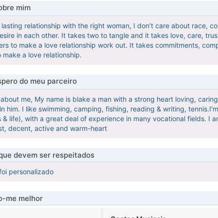
obre mim
g lasting relationship with the right woman, I don’t care about race, c
ire in each other. It takes two to tangle and it takes love, care, tr
rs to make a love relationship work out. It takes commitments, compat
o make a love relationship.
pero do meu parceiro
fo about me, My name is blake a man with a strong heart loving, caring
n him. I like swimming, camping, fishing, reading & writing, tennis.I'm 
 life), with a great deal of experience in many vocational fields. I a
st, decent, active and warm-heart
 que devem ser respeitados
foi personalizado
-me melhor