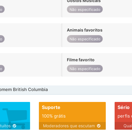
Gostos Musicais
do
Não especificado
Animais favoritos
do
Não especificado
Filme favorito
do
Não especificado
omem British Columbia
Suporte
Sério
100% grátis
perfis
tuitos
Moderadores que escutam
Qua