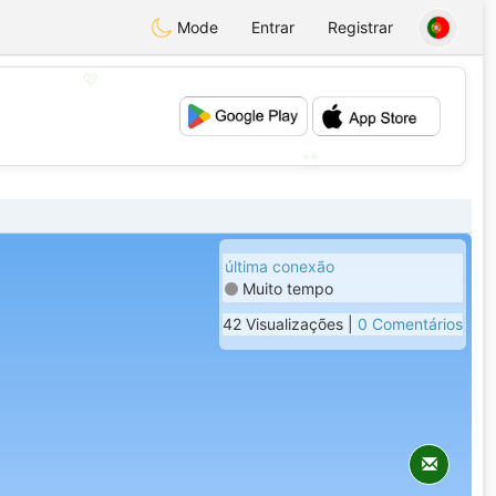
Mode
Entrar
Registrar
💖
💕
última conexão
Muito tempo
42 Visualizações |
0 Comentários