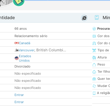
2
ntidade
Minh
66 anos
Procura
Relacionamento sério
Cor dos
Canadá
Cor do 
British Columbi...
Vancouver
,
Tipo de
Estados
Altura
Unidos
Peso
Divorciado
Ter filh
Não especificado
Quer ter
Não especificado
Mudar C
Não especificado
A religiã
Entrar
Entrar