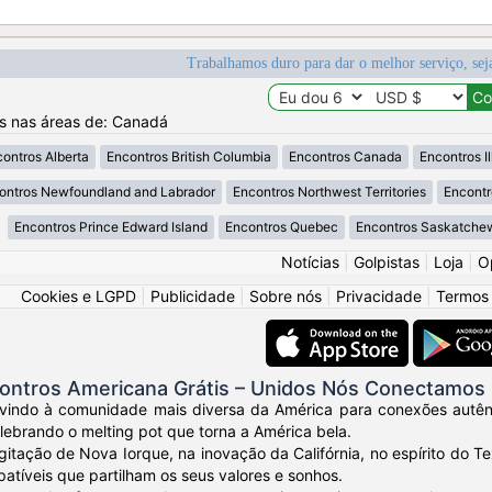
Trabalhamos duro para dar o melhor serviço, sej
os nas áreas de: Canadá
ontros Alberta
Encontros British Columbia
Encontros Canada
Encontros Il
ontros Newfoundland and Labrador
Encontros Northwest Territories
Encontr
Encontros Prince Edward Island
Encontros Quebec
Encontros Saskatche
Notícias
|
Golpistas
|
Loja
|
O
Cookies e LGPD
|
Publicidade
|
Sobre nós
|
Privacidade
|
Termos
ontros Americana Grátis – Unidos Nós Conectamos
vindo à comunidade mais diversa da América para conexões autênt
elebrando o melting pot que torna a América bela.
gitação de Nova Iorque, na inovação da Califórnia, no espírito do
tíveis que partilham os seus valores e sonhos.