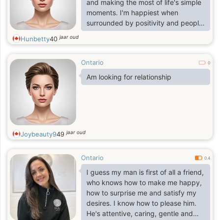
and making the most of life's simple
moments. I'm happiest when
surrounded by positivity and people
who are authentic
jaar oud
Hunbetty
40
Ontario
0
Am looking for relationship
jaar oud
Joybeauty9
49
Ontario
0.4
I guess my man is first of all a friend,
who knows how to make me happy,
how to surprise me and satisfy my
desires. I know how to please him.
He's attentive, caring, gentle and