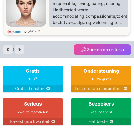
responsible, loving, caring, sharing,
kindhearted,warm,
accommodating,compassionate,tolerant,l
back type,outgoing,welcoming to
people generally,I like to sing,write
jaar oud
Mills1
34
poems,listening to
music,swimming,playing
Basketball,watching TV
1
Zoeken op criteria
Gratis
Ondersteuning
%
100
100% gratis
Gratis diensten
Luisterende moderators
Serieus
Bezoekers
kwaliteitsprofielen
Veel bezocht
Bevestigde kwaliteit
Het beste