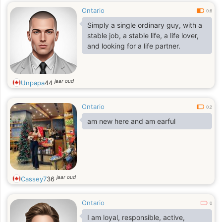
Ontario
0.6
Simply a single ordinary guy, with a
stable job, a stable life, a life lover,
and looking for a life partner.
jaar oud
Unpapa
44
Ontario
0.2
am new here and am earful
jaar oud
Cassey7
36
Ontario
0
I am loyal, responsible, active,