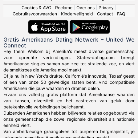
Cookies & AVG
|
Reclame
|
Over ons
|
Privacy
|
Gebruiksvoorwaarden
|
Kinderveiligheid
|
Contact
|
FAQ
Gratis Amerikaans Dating Netwerk – United We
Connect
Hey there! Welkom bij Amerika's meest diverse gemeenschap
voor oprechte verbindingen. States-dating.com brengt
Amerikaanse singles samen van zee tot stralende zee, en viert
de smeltkroes die Amerika mooi maakt.
Of je nu in New York's drukte, Californië's innovatie, Texas' geest
of een van onze 50 geweldige staten bent, vind compatibele
Amerikanen die jouw waarden en dromen delen.
Ervaar ons volledig gratis platform dat Amerikaanse waarden
van kansen, diversiteit en het nastreven van geluk door
betekenisvolle verbindingen belichaamt.
Duizenden Amerikanen hebben blijvende relaties opgebouwd via
onze gemeenschap die zowel regionale diversiteit als nationale
eenheid viert.
Van amberkleurige graangolven tot purperen bergmajesteit, je
volgende geweldige Amerikaanse verbinding wacht!