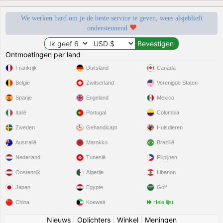
We werken hard om je de beste service te geven, wees alsjeblieft
ondersteunend
Ontmoetingen per land
Frankrijk
Duitsland
Canada
België
Zwitserland
Verenigde Staten
Spanje
Engeland
Mexico
Italië
Portugal
Colombia
Zweden
Gehandicapt
Huisdieren
Australië
Marokko
Brazilië
Nederland
Tunesië
Filipijnen
Oostenrijk
Algerije
Libanon
Japan
Egypte
Golf
China
Koeweit
Hele lijst
Nieuws
|
Oplichters
|
Winkel
|
Meningen