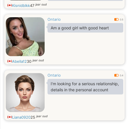
kind. Are you ready to give me
jaar oud
Kisnidblkk
47
tenderness? Are you ready to give
me a lot of attention? Are you really
Ontario
ready for a serious relationship that
0.5
can grow into a strong family? Then
Am a good girl with good heart
let's get acquainted.
jaar oud
Abella12
30
Ontario
0.4
I'm looking for a serious relationship,
details in the personal account
jaar oud
Liana0920
25