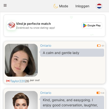
States
Dating
Toggle
Mode
Inloggen
navigation
💖
Vind je perfecte match
💖
Download nu onze dating-app!
💕
💕
Ontario
0.1
A calm and gentle lady
jaar oud
Taylor220
26
Ontario
0.4
Kind, genuine, and easygoing. I
enjoy good conversation, laughter,