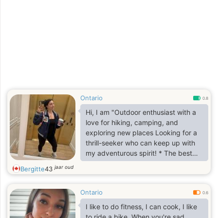
Ontario
0.8
Hi, I am "Outdoor enthusiast with a
love for hiking, camping, and
exploring new places Looking for a
thrill-seeker who can keep up with
my adventurous spirit! * The best
adventure you've had recently. I am
jaar oud
Bergitte
43
looking for a friend, a companion,
and a future wife. Or even just
Ontario
Christian friends that like to cuddle. I
0.6
love the outdoors but also love to
I like to do fitness, I can cook, I like
relax inside watching movies while
to ride a bike. When you're sad,