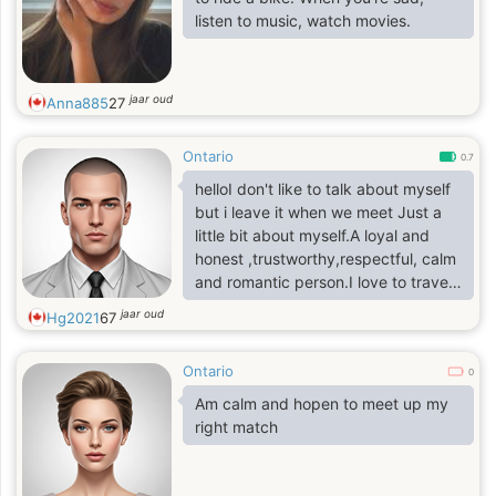
hanging out with other Christian
listen to music, watch movies.
friends. I am not a paid member of
the site send me messages directly
jaar oud
Anna885
27
Ontario
0.7
helloI don't like to talk about myself
but i leave it when we meet Just a
little bit about myself.A loyal and
honest ,trustworthy,respectful, calm
and romantic person.I love to travel,
love to cook and read,I joined here
jaar oud
Hg2021
67
looking fora serious woman for
marriage.I am looking for a serious,
Ontario
sincere and calm woman without
0
children. Woman wants to get
Am calm and hopen to meet up my
married only. Age from 20 years to
right match
39 years old. We can start
relationship for a while only to know
each other. Divorced or widowed OK