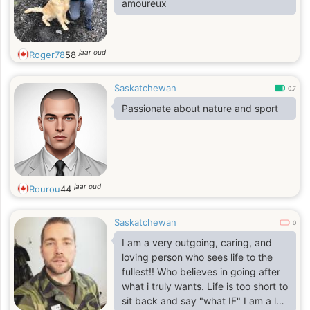
amoureux
jaar oud
Roger78
58
Saskatchewan
0.7
Passionate about nature and sport
jaar oud
Rourou
44
Saskatchewan
0
I am a very outgoing, caring, and
loving person who sees life to the
fullest!! Who believes in going after
what i truly wants. Life is too short to
sit back and say "what IF" I am a lot