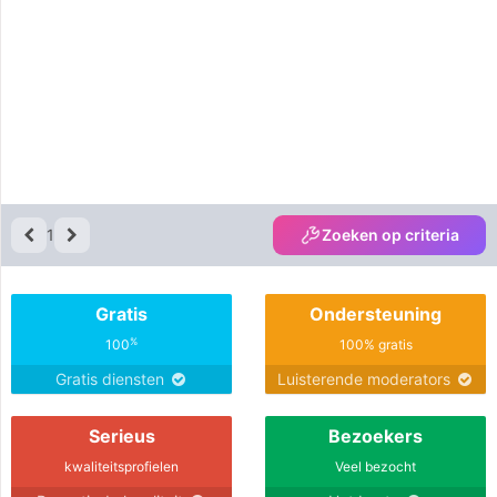
1
Zoeken op criteria
Gratis
Ondersteuning
%
100
100% gratis
Gratis diensten
Luisterende moderators
Serieus
Bezoekers
kwaliteitsprofielen
Veel bezocht