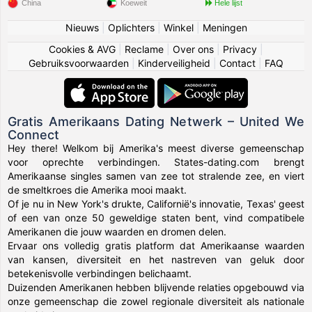
China
Koeweit
Hele lijst
Nieuws
|
Oplichters
|
Winkel
|
Meningen
Cookies & AVG
|
Reclame
|
Over ons
|
Privacy
|
Gebruiksvoorwaarden
|
Kinderveiligheid
|
Contact
|
FAQ
Gratis Amerikaans Dating Netwerk – United We
Connect
Hey there! Welkom bij Amerika's meest diverse gemeenschap
voor oprechte verbindingen. States-dating.com brengt
Amerikaanse singles samen van zee tot stralende zee, en viert
de smeltkroes die Amerika mooi maakt.
Of je nu in New York's drukte, Californië's innovatie, Texas' geest
of een van onze 50 geweldige staten bent, vind compatibele
Amerikanen die jouw waarden en dromen delen.
Ervaar ons volledig gratis platform dat Amerikaanse waarden
van kansen, diversiteit en het nastreven van geluk door
betekenisvolle verbindingen belichaamt.
Duizenden Amerikanen hebben blijvende relaties opgebouwd via
onze gemeenschap die zowel regionale diversiteit als nationale