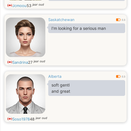
of fun, but I do have values. More
jaar oud
Jcmoou
53
about me, I am 6feet 0 inches tall,
straight forward person,
Saskatchewan
0.3
I'm looking for a serious man
jaar oud
Sandrina
27
Alberta
0.3
soft gentl
and great
jaar oud
Soso1978
48