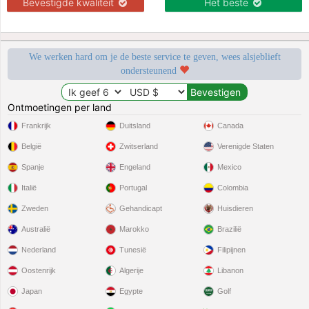
Bevestigde kwaliteit
Het beste
We werken hard om je de beste service te geven, wees alsjeblieft
ondersteunend
Ontmoetingen per land
Frankrijk
Duitsland
Canada
België
Zwitserland
Verenigde Staten
Spanje
Engeland
Mexico
Italië
Portugal
Colombia
Zweden
Gehandicapt
Huisdieren
Australië
Marokko
Brazilië
Nederland
Tunesië
Filipijnen
Oostenrijk
Algerije
Libanon
Japan
Egypte
Golf