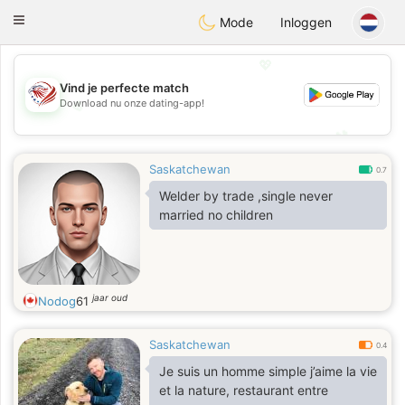
States
Dating
Toggle
Mode
Inloggen
navigation
💖
Vind je perfecte match
Download nu onze dating-app!
💖
💕
💕
Saskatchewan
0.7
Welder by trade ,single never
married no children
jaar oud
Nodog
61
Saskatchewan
0.4
Je suis un homme simple j’aime la vie
et la nature, restaurant entre