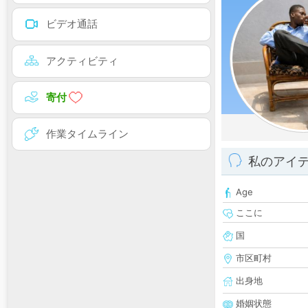
ビデオ通話
アクティビティ
寄付
作業タイムライン
私のアイ
Age
ここに
国
市区町村
出身地
婚姻状態