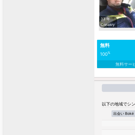
33 年
Conakry
無料
%
100
無料サー
以下の地域でシン
出会い Boké