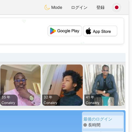
Mode
ログイン
登録
💖
💕
35 年
32 年
41 年
Conakry
Conakry
Conakry
最後のログイン
長時間