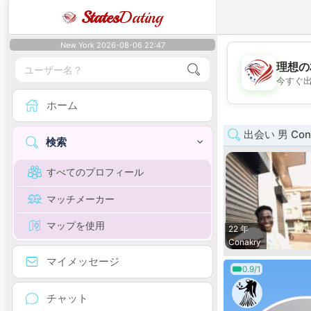
States
Dating
New York 2026-08-06 22:47
理想の
今すぐ
ホーム
出会い 男 Con
検索
すべてのプロフィール
マッチメーカー
マップを使用
22 年
Conakry
マイメッセージ
0.9/1
チャット