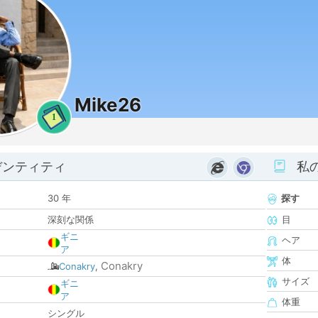
Mike26
1
デンティティ
私
30 年
探す
深刻な関係
目
ギニ
ヘア
ア
体
Conakry
Conakry
,
サイズ
ギニ
ア
体重
シングル