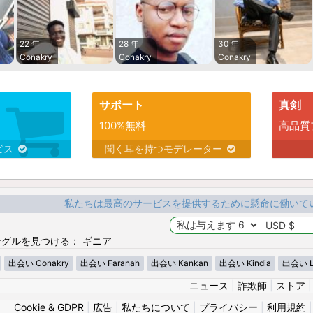
22 年
28 年
30 年
Conakry
Conakry
Conakry
サポート
真剣
100%無料
高品質
ビス
聞く耳を持つモデレーター
私たちは最高のサービスを提供するために懸命に働いて
グルを見つける： ギニア
出会い Conakry
出会い Faranah
出会い Kankan
出会い Kindia
出会い L
ニュース
|
詐欺師
|
ストア
Cookie & GDPR
|
広告
|
私たちについて
|
プライバシー
|
利用規約