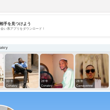
相手を見つけよう
💖
出会い系アプリをダウンロード！
💕
akry
30 年
26 年
28 年
Conakry
Conakry
Camayenne