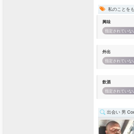
私のことを
興味
指定されていな
外出
指定されていな
飲酒
指定されていな
出会い 男 Con