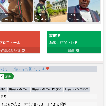
21 年
22 年
37 年
Conakry
Conakry
Conakry
訪問者
プロフィール
頻繁に訪問される
確認済み品質
最高
います。ご協力をお願いします
abé
出会い Mamou
出会い Mamou Region
出会い Nzérékoré
|
意見
|
子どもの安全
|
お問い合わせ
|
よくある質問