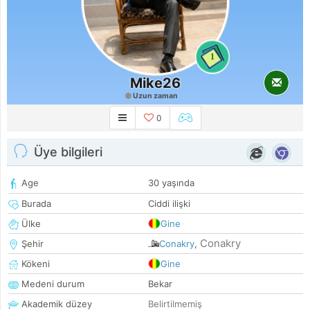
1
Mike26
Uzun zaman
0
Üye bilgileri
Age
30 yaşında
Burada
Ciddi ilişki
Ülke
Gine
Conakry
Şehir
Conakry
,
Kökeni
Gine
Medeni durum
Bekar
Akademik düzey
Belirtilmemiş