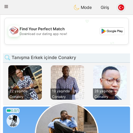
States
Dating
Toggle
Mode
Giriş
navigation
💖
Find Your Perfect Match
💖
Download our dating app now!
💕
💕
Tanışma Erkek içinde Conakry
22 yaşında
19 yaşında
28 yaşında
Conakry
Conakry
Conakry
0.9/1