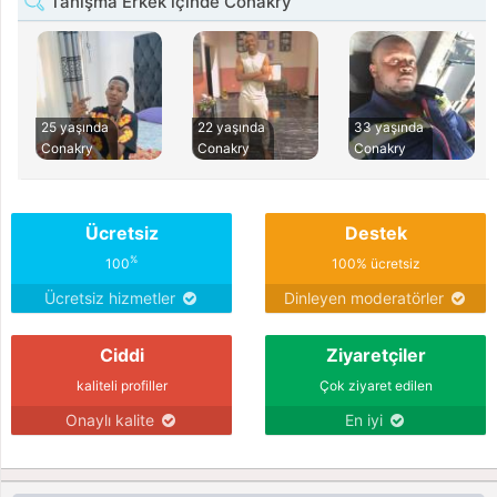
Tanışma Erkek içinde Conakry
25 yaşında
22 yaşında
33 yaşında
Conakry
Conakry
Conakry
Ücretsiz
Destek
%
100
100% ücretsiz
Ücretsiz hizmetler
Dinleyen moderatörler
Ciddi
Ziyaretçiler
kaliteli profiller
Çok ziyaret edilen
Onaylı kalite
En iyi