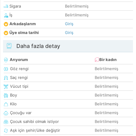
Sigara
Belirtilmemiş
İş
Belirtilmemiş
Arkadaşlarım
Giriş
Üye olma tarihi
Giriş
Daha fazla detay
Arıyorum
Bir kadın
Göz rengi
Belirtilmemiş
Saç rengi
Belirtilmemiş
Vücut tipi
Belirtilmemiş
Boy
Belirtilmemiş
Kilo
Belirtilmemiş
Çocuğu var
Belirtilmemiş
Çocuk sahibi olmak istiyor
Belirtilmemiş
Aşk için şehir/ülke değiştir
Belirtilmemiş