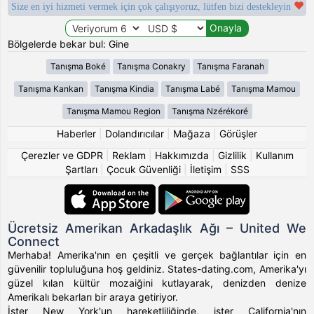
Size en iyi hizmeti vermek için çok çalışıyoruz, lütfen bizi destekleyin
Bölgelerde bekar bul: Gine
Tanışma Boké
Tanışma Conakry
Tanışma Faranah
Tanışma Kankan
Tanışma Kindia
Tanışma Labé
Tanışma Mamou
Tanışma Mamou Region
Tanışma Nzérékoré
Haberler
|
Dolandırıcılar
|
Mağaza
|
Görüşler
Çerezler ve GDPR
|
Reklam
|
Hakkımızda
|
Gizlilik
|
Kullanım
Şartları
|
Çocuk Güvenliği
|
İletişim
|
SSS
Ücretsiz Amerikan Arkadaşlık Ağı – United We
Connect
Merhaba! Amerika'nın en çeşitli ve gerçek bağlantılar için en
güvenilir topluluğuna hoş geldiniz. States-dating.com, Amerika'yı
güzel kılan kültür mozaiğini kutlayarak, denizden denize
Amerikalı bekarları bir araya getiriyor.
İster New York'un hareketliliğinde, ister California'nın