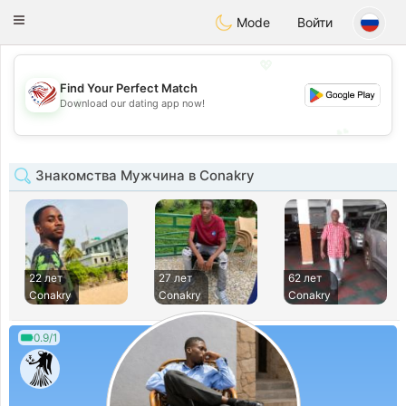
States
Dating
Toggle
Mode
Войти
navigation
💖
Find Your Perfect Match
💖
Download our dating app now!
💕
💕
Знакомства Мужчина в Conakry
22 лет
27 лет
62 лет
Conakry
Conakry
Conakry
0.9/1