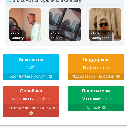
Знакомства Мужчина в Conakry
26 лет
27 лет
28 лет
Conakry
Kaloum
Camayenne
Бесплатно
Поддержка
%
100
100% бесплатно
Бесплатные услуги
Модераторы на связи
Серьёзно
Посетители
качественные профили
Очень популярно
Подтверждённое качество
Лучший