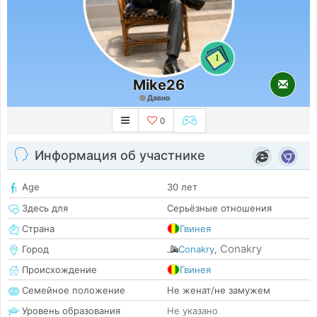
1
Mike26
Давно
0
Информация об участнике
Age
30 лет
Здесь для
Серьёзные отношения
Страна
Гвинея
Conakry
Город
Conakry
,
Происхождение
Гвинея
Семейное положение
Не женат/не замужем
Уровень образования
Не указано