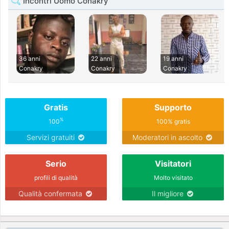
Incontri Uomo Conakry
36 anni
22 anni
19 anni
Conakry
Conakry
Conakry
Gratis
Supporto
%
100
100% gratis
Servizi gratuiti
Moderatori in ascolto
Serio
Visitatori
profili di qualità
Molto visitato
Qualità confermata
Il migliore