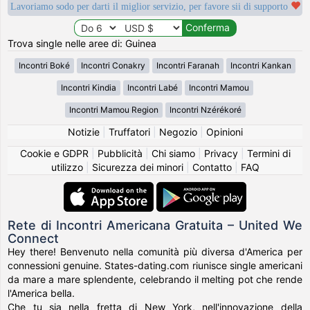
Lavoriamo sodo per darti il miglior servizio, per favore sii di supporto
Trova single nelle aree di: Guinea
Incontri Boké
Incontri Conakry
Incontri Faranah
Incontri Kankan
Incontri Kindia
Incontri Labé
Incontri Mamou
Incontri Mamou Region
Incontri Nzérékoré
Notizie
|
Truffatori
|
Negozio
|
Opinioni
Cookie e GDPR
|
Pubblicità
|
Chi siamo
|
Privacy
|
Termini di
utilizzo
|
Sicurezza dei minori
|
Contatto
|
FAQ
Rete di Incontri Americana Gratuita – United We
Connect
Hey there! Benvenuto nella comunità più diversa d'America per
connessioni genuine. States-dating.com riunisce single americani
da mare a mare splendente, celebrando il melting pot che rende
l'America bella.
Che tu sia nella fretta di New York, nell'innovazione della