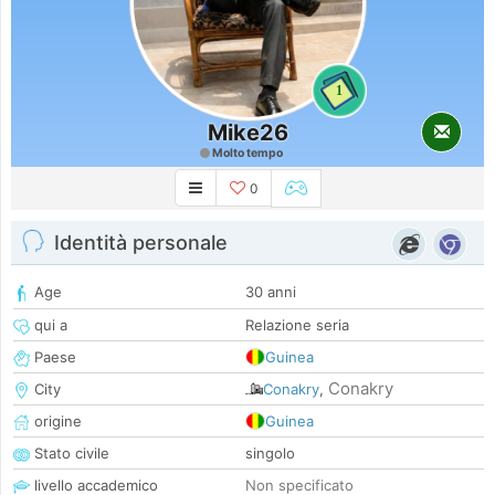
1
Mike26
Molto tempo
0
Identità personale
Age
30 anni
qui a
Relazione seria
Paese
Guinea
Conakry
City
Conakry
,
origine
Guinea
Stato civile
singolo
livello accademico
Non specificato