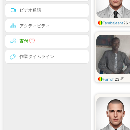
ビデオ通話
Tambajeant
26
アクティビティ
寄付
作業タイムライン
歳
Farroh
23