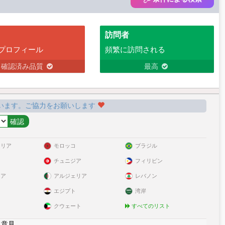
訪問者
プロフィール
頻繁に訪問される
確認済み品質
最高
います。ご協力をお願いします
ラリア
モロッコ
ブラジル
チュニジア
フィリピン
リア
アルジェリア
レバノン
エジプト
湾岸
クウェート
すべてのリスト
|
意見