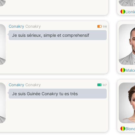
Lionk
Conakry
Conakry
0.6
Je suis sérieux, simple et comprehensif
Malc
Conakry
Conakry
0.7
Je suis Guinée Conakry tu es très
Blon