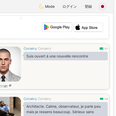
Mode
ログイン
登録
💖
💕
Conakry
Conakry
0.7
Suis ouvert à une nouvelle rencontre
歳
111
41
Conakry
Conakry
0.9
Architecte. Calme, observateur, je parle peu
mais je ressens beaucoup. Sérieux sans