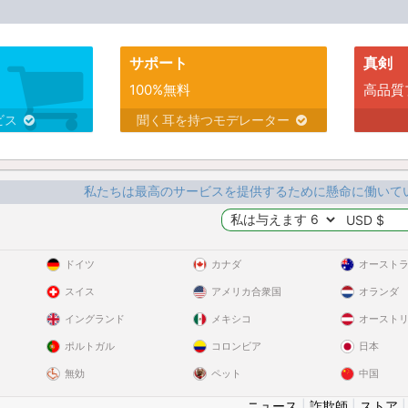
サポート
真剣
100%無料
高品質
ビス
聞く耳を持つモデレーター
私たちは最高のサービスを提供するために懸命に働いて
ドイツ
カナダ
オースト
スイス
アメリカ合衆国
オランダ
イングランド
メキシコ
オースト
ポルトガル
コロンビア
日本
無効
ペット
中国
ニュース
|
詐欺師
|
ストア