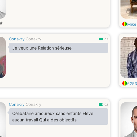
歳
Mike
Conakry
Conakry
0.9
Je veux une Relation sérieuse
6253
Conakry
Conakry
0.8
Célibataire amoureux sans enfants Élève
aucun travail Qui a des objectifs