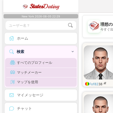
States
Dating
New York 2026-08-05 22:29
理想の
今すぐ
ホーム
検索
すべてのプロフィール
マッチメーカー
マップを使用
歳
Fof82
38
マイメッセージ
チャット