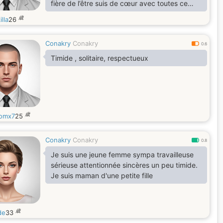
fière de l’être suis de cœur avec toutes ce
que je fait je fait le bhoneur de mais
歳
illa
26
vacanciers et amis et famille suis a guérir
militairement des forcé spécial guinéen je
Conakry
Conakry
vous aimes et remercie beaucoup car sans
0.6
vous ils n’y pas de animations
Timide , solitaire, respectueux
歳
omx7
25
Conakry
Conakry
0.8
Je suis une jeune femme sympa travailleuse
sérieuse attentionnée sincères un peu timide.
Je suis maman d'une petite fille
歳
de
33