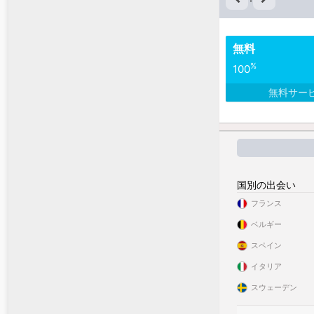
無料
%
100
無料サー
国別の出会い
フランス
ベルギー
スペイン
イタリア
スウェーデン