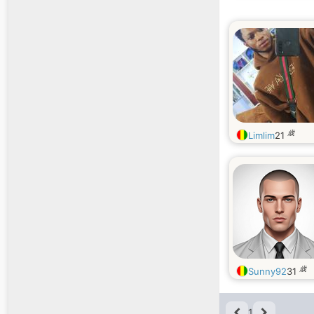
歳
Limlim
21
歳
Sunny92
31
1