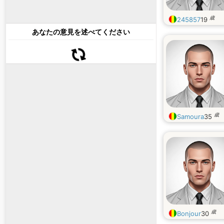
歳
245857
19
あなたの意見を述べてください
歳
Samoura
35
歳
Bonjour
30