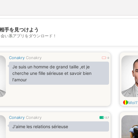
相手を見つけよう
💖
出会い系アプリをダウンロード！
💕
Conakry
Conakry
0
Je suis un homme de grand taille ,et je
cherche une fille sérieuse et savoir bien
l'amour
Moi1
Conakry
Conakry
0.7
J'aime les relations sérieuse