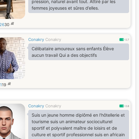
pression, naturel avant tout. Attiré par les
femmes joyeuses et sûres d’elles.
歳
26
30
Conakry
Conakry
0.7
Célibataire amoureux sans enfants Élève
aucun travail Qui a des objectifs
歳
1
19
Conakry
Conakry
0.8
Suis un jeune homme diplômé en l’hôtellerie et
tourisme suis un animateur socioculturel
sportif et polyvalent maître de loisirs et de
culture et sportif professionnel suis en africain