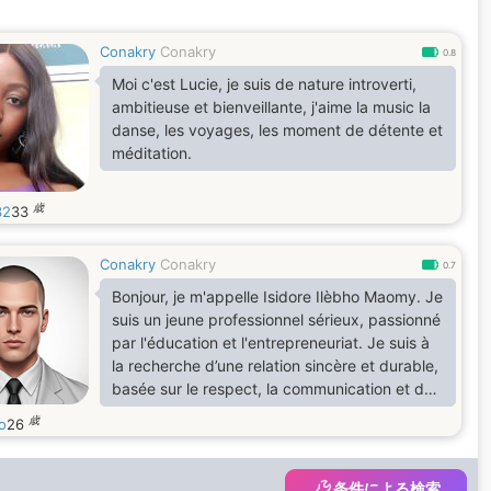
Conakry
Conakry
0.8
Moi c'est Lucie, je suis de nature introverti,
ambitieuse et bienveillante, j'aime la music la
danse, les voyages, les moment de détente et
méditation.
歳
32
33
Conakry
Conakry
0.7
Bonjour, je m'appelle Isidore Ilèbho Maomy. Je
suis un jeune professionnel sérieux, passionné
par l'éducation et l'entrepreneuriat. Je suis à
la recherche d’une relation sincère et durable,
basée sur le respect, la communication et des
valeurs solides. Si vous partagez cette vision
歳
o
26
et souhaitez faire connaissance, n’hésitez pas
à me contacter.
条件による検索