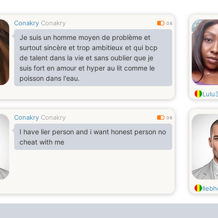
Conakry
Conakry
0.6
Je suis un homme moyen de problème et
surtout sincère et trop ambitieux et qui bcp
de talent dans la vie et sans oublier que je
suis fort en amour et hyper au lit comme le
poisson dans l'eau.
Lulu
Conakry
Conakry
0.6
I have lier person and i want honest person no
cheat with me
Ilebh