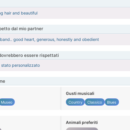
ng hair and beautiful
etto dal mio partner
band.. good heart, generous, honestly and obedient
 dovrebbero essere rispettati
è stato personalizzato
me
Gusti musicali
Museo
Country
Classico
Blues
Animali preferiti