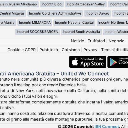
ous in Muslim Mindanao
Incontri Bicol
Incontri Cagayan Valley
Incontri Ca
 Central Visayas
Incontri Cordillera Administrative
Incontri Davao
Incontri 
ro Manila
Incontri MIMAROPA
Incontri National Capital
Incontri Northern
Incontri SOCCSKSARGEN
Incontri South Australia
Incontri Weste
Notizie
|
Truffatori
|
Negozio
|
Cookie e GDPR
|
Pubblicità
|
Chi siamo
|
Privacy
|
Termini di util
ntri Americana Gratuita – United We Connect
nuto nella comunità più diversa d'America per connessioni genuine
rando il melting pot che rende l'America bella.
fretta di New York, nell'innovazione della California, nello spirito de
ondividono i tuoi valori e sogni.
tra piattaforma completamente gratuita che incarna i valori americani 
ficative.
cani hanno costruito relazioni durature attraverso la nostra comunità c
te di grano alle maestà delle montagne purpuree, la tua prossima g
© 2026 Copyright
ISN Connect
.
All 