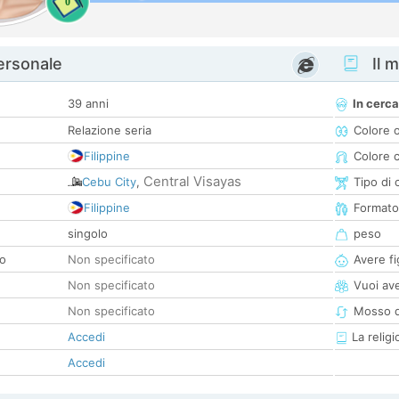
0
personale
Il m
39 anni
In cerca
Relazione seria
Colore 
Filippine
Colore c
Central Visayas
Cebu City
,
Tipo di 
Filippine
Formato
singolo
peso
co
Non specificato
Avere fig
Non specificato
Vuoi ave
Non specificato
Mosso d
Accedi
La religi
Accedi