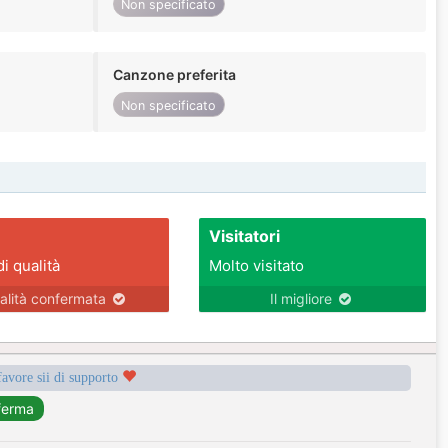
Non specificato
Canzone preferita
Non specificato
Visitatori
di qualità
Molto visitato
alità confermata
Il migliore
favore sii di supporto