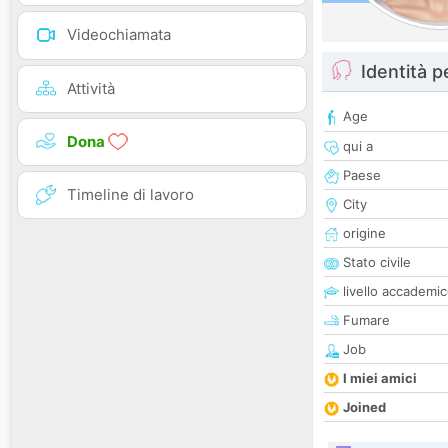
Videochiamata
Identità 
Attività
Age
Dona
qui a
Paese
Timeline di lavoro
City
origine
Stato civile
livello accademi
Fumare
Job
I miei amici
Joined