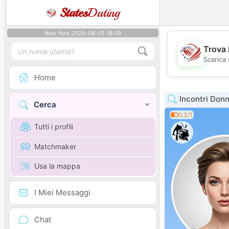
States
Dating
New York 2026-08-05 18:09
Trova 
Scarica 
Home
Incontri Donn
Cerca
0.3/1
Tutti i profili
Matchmaker
Usa la mappa
I Miei Messaggi
Chat