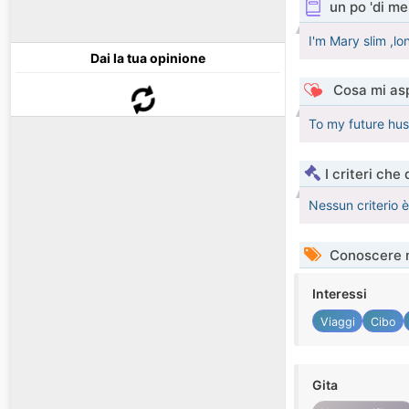
un po 'di me
I'm Mary slim ,lo
Dai la tua opinione
Cosa mi asp
To my future hus
I criteri che
Nessun criterio 
Conoscere 
Interessi
Viaggi
Cibo
Gita