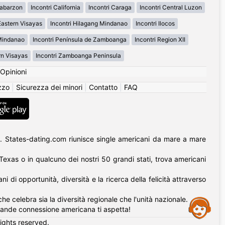
labarzon
Incontri California
Incontri Caraga
Incontri Central Luzon
Eastern Visayas
Incontri Hilagang Mindanao
Incontri Ilocos
 Mindanao
Incontri Península de Zamboanga
Incontri Region XII
rn Visayas
Incontri Zamboanga Peninsula
Opinioni
izzo
|
Sicurezza dei minori
|
Contatto
|
FAQ
. States-dating.com riunisce single americani da mare a mare
l Texas o in qualcuno dei nostri 50 grandi stati, trova americani
di opportunità, diversità e la ricerca della felicità attraverso
he celebra sia la diversità regionale che l'unità nazionale.
Assistance
rande connessione americana ti aspetta!
rights reserved.