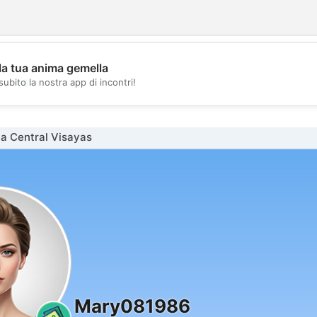
la tua anima gemella
💖
subito la nostra app di incontri!
💕
a Central Visayas
Mary081986