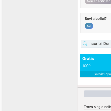
Non specificato
Bevi alcolici?
No
Incontri Don
Gratis
%
100
Servizi gra
Trova single nelle