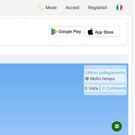
Mode
Accedi
Registrati
💖
💕
Ultimo collegamento
Molto tempo
0 Vista |
0 Commenti