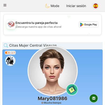
States
Dating
Toggle
Mode
Iniciar sesión
navigation
💖
Encuentra tu pareja perfecta
💖
¡Descarga nuestra app de citas ahora!
💕
💕
Citas Mujer Central Visayas
0.3/1
0
Mary081986
Mucho tiempo