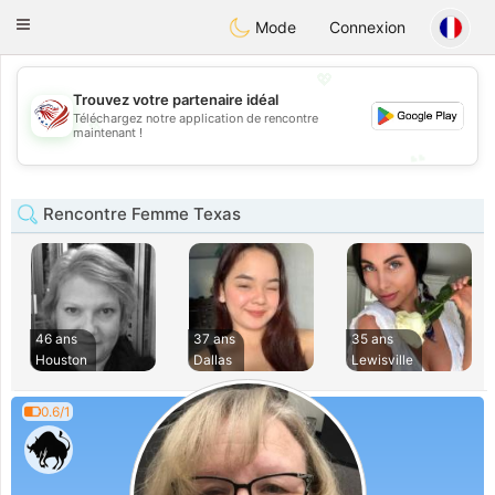
States
Dating
Toggle
Mode
Connexion
navigation
💖
Trouvez votre partenaire idéal
Téléchargez notre application de rencontre
💖
maintenant !
💕
💕
Rencontre Femme Texas
46 ans
37 ans
35 ans
Houston
Dallas
Lewisville
0.6/1