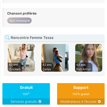
Chanson préférée
Non renseigné
Rencontre Femme Texas
42 ans
42 ans
43 ans
Crockett
Dallas
Port Arthur
Gratuit
Support
%
100
100% gratuit
Services gratuits
Modérateurs à l'écoute