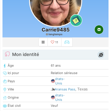
1
Carrie9485
longtemps
11
Mon identité
Âge
61 ans
Ici pour
Relation sérieuse
états-
Pays
Unis
Texas
Ville
Aransas Pass
,
états-
Origine
Unis
État civil
Veuf