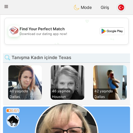
States
Dating
Toggle
Mode
Giriş
navigation
💖
💖
Find Your Perfect Match
Download our dating app now!
💕
💕
Tanışma Kadın içinde Texas
40 yaşında
46 yaşında
42 yaşında
Dallas
Houston
Dallas
0.6/1