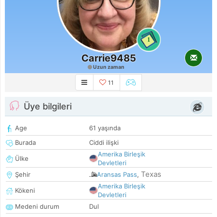
1
Carrie9485
Uzun zaman
11
Üye bilgileri
Age
61 yaşında
Burada
Ciddi ilişki
Amerika Birleşik
Ülke
Devletleri
Texas
Şehir
Aransas Pass
,
Amerika Birleşik
Kökeni
Devletleri
Medeni durum
Dul