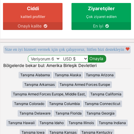
Ciddi
Ziyaretçiler
kaliteli profiller
Çok ziyaret edilen
Onaylı kalite
En iyi
Size en iyi hizmeti vermek için çok çalışıyoruz, lütfen bizi destekleyin
Bölgelerde bekar bul: Amerika Birleşik Devletleri
Tanışma Alabama
Tanışma Alaska
Tanışma Arizona
Tanışma Arkansas
Tanışma Armed Forces Europe
Tanışma Armed Forces Europe, Middle East,
Tanışma California
Tanışma Colorado
Tanışma Columbia
Tanışma Connecticut
Tanışma Delaware
Tanışma Florida
Tanışma Georgia
Tanışma Hawaii
Tanışma Idaho
Tanışma Illinois
Tanışma Indiana
Tanışma Iowa
Tanışma Kansas
Tanışma Kentucky