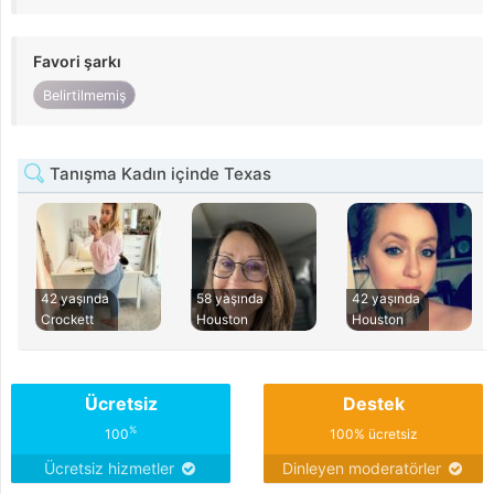
Favori şarkı
Belirtilmemiş
Tanışma Kadın içinde Texas
42 yaşında
58 yaşında
42 yaşında
Crockett
Houston
Houston
Ücretsiz
Destek
%
100
100% ücretsiz
Ücretsiz hizmetler
Dinleyen moderatörler