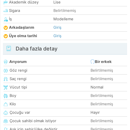
Akademik düzey
Lise
Sigara
Belirtilmemiş
İş
Modelleme
Arkadaşlarım
Giriş
Üye olma tarihi
Giriş
Daha fazla detay
Arıyorum
Bir erkek
Göz rengi
Belirtilmemiş
Saç rengi
Belirtilmemiş
Vücut tipi
Normal
Boy
Belirtilmemiş
Kilo
Belirtilmemiş
Çocuğu var
Hayır
Çocuk sahibi olmak istiyor
Belirtilmemiş
Aşk için şehir/ülke değiştir
Belirtilmemiş