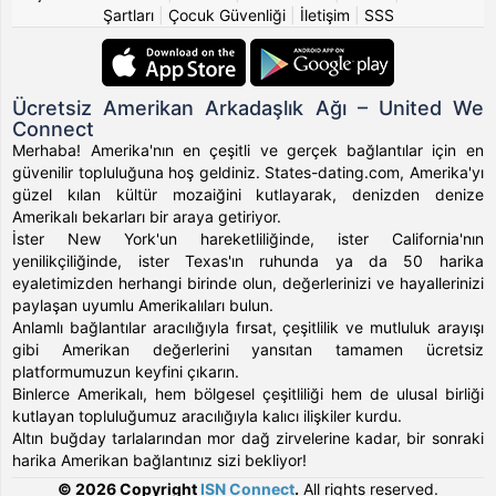
Şartları
|
Çocuk Güvenliği
|
İletişim
|
SSS
Ücretsiz Amerikan Arkadaşlık Ağı – United We
Connect
Merhaba! Amerika'nın en çeşitli ve gerçek bağlantılar için en
güvenilir topluluğuna hoş geldiniz. States-dating.com, Amerika'yı
güzel kılan kültür mozaiğini kutlayarak, denizden denize
Amerikalı bekarları bir araya getiriyor.
İster New York'un hareketliliğinde, ister California'nın
yenilikçiliğinde, ister Texas'ın ruhunda ya da 50 harika
eyaletimizden herhangi birinde olun, değerlerinizi ve hayallerinizi
paylaşan uyumlu Amerikalıları bulun.
Anlamlı bağlantılar aracılığıyla fırsat, çeşitlilik ve mutluluk arayışı
gibi Amerikan değerlerini yansıtan tamamen ücretsiz
platformumuzun keyfini çıkarın.
Binlerce Amerikalı, hem bölgesel çeşitliliği hem de ulusal birliği
kutlayan topluluğumuz aracılığıyla kalıcı ilişkiler kurdu.
Altın buğday tarlalarından mor dağ zirvelerine kadar, bir sonraki
harika Amerikan bağlantınız sizi bekliyor!
© 2026 Copyright
ISN Connect
.
All rights reserved.