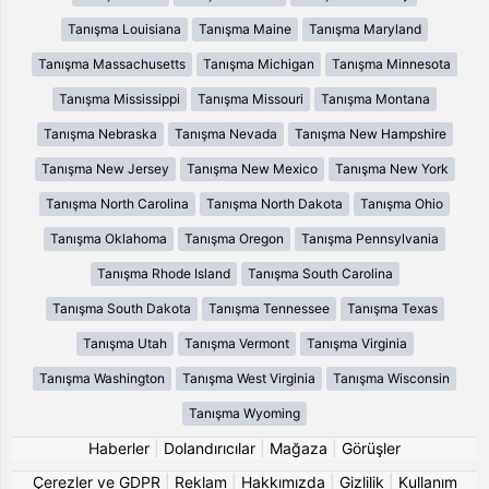
Tanışma Louisiana
Tanışma Maine
Tanışma Maryland
Tanışma Massachusetts
Tanışma Michigan
Tanışma Minnesota
Tanışma Mississippi
Tanışma Missouri
Tanışma Montana
Tanışma Nebraska
Tanışma Nevada
Tanışma New Hampshire
Tanışma New Jersey
Tanışma New Mexico
Tanışma New York
Tanışma North Carolina
Tanışma North Dakota
Tanışma Ohio
Tanışma Oklahoma
Tanışma Oregon
Tanışma Pennsylvania
Tanışma Rhode Island
Tanışma South Carolina
Tanışma South Dakota
Tanışma Tennessee
Tanışma Texas
Tanışma Utah
Tanışma Vermont
Tanışma Virginia
Tanışma Washington
Tanışma West Virginia
Tanışma Wisconsin
Tanışma Wyoming
Haberler
|
Dolandırıcılar
|
Mağaza
|
Görüşler
Çerezler ve GDPR
|
Reklam
|
Hakkımızda
|
Gizlilik
|
Kullanım