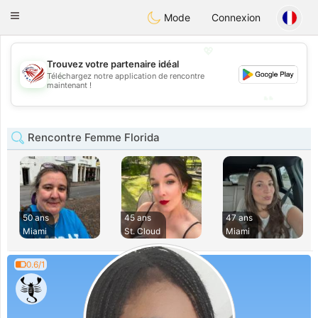
States
Dating
Toggle
Mode
Connexion
navigation
💖
Trouvez votre partenaire idéal
💖
Téléchargez notre application de rencontre
maintenant !
💕
💕
Rencontre Femme Florida
50 ans
45 ans
47 ans
Miami
St. Cloud
Miami
0.6/1