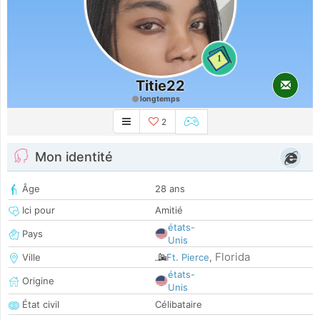
1
Titie22
longtemps
2
Mon identité
Âge
28 ans
Ici pour
Amitié
états-
Pays
Unis
Florida
Ville
Ft. Pierce
,
états-
Origine
Unis
État civil
Célibataire