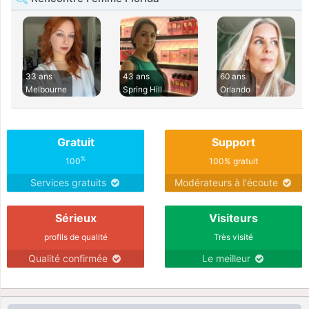
33 ans
43 ans
60 ans
Melbourne
Spring Hill
Orlando
Gratuit
Support
%
100
100% gratuit
Services gratuits
Modérateurs à l'écoute
Sérieux
Visiteurs
profils de qualité
Très visité
Qualité confirmée
Le meilleur