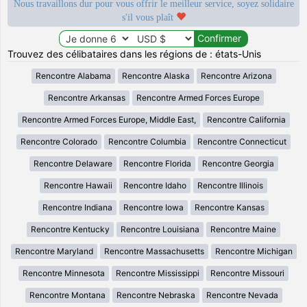
Nous travaillons dur pour vous offrir le meilleur service, soyez solidaire
s'il vous plaît
Trouvez des célibataires dans les régions de : états-Unis
Rencontre Alabama
Rencontre Alaska
Rencontre Arizona
Rencontre Arkansas
Rencontre Armed Forces Europe
Rencontre Armed Forces Europe, Middle East,
Rencontre California
Rencontre Colorado
Rencontre Columbia
Rencontre Connecticut
Rencontre Delaware
Rencontre Florida
Rencontre Georgia
Rencontre Hawaii
Rencontre Idaho
Rencontre Illinois
Rencontre Indiana
Rencontre Iowa
Rencontre Kansas
Rencontre Kentucky
Rencontre Louisiana
Rencontre Maine
Rencontre Maryland
Rencontre Massachusetts
Rencontre Michigan
Rencontre Minnesota
Rencontre Mississippi
Rencontre Missouri
Rencontre Montana
Rencontre Nebraska
Rencontre Nevada