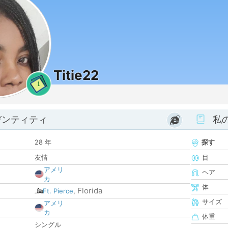
Titie22
1
デンティティ
私
28 年
探す
友情
目
アメリ
ヘア
カ
体
Florida
Ft. Pierce
,
サイズ
アメリ
カ
体重
シングル