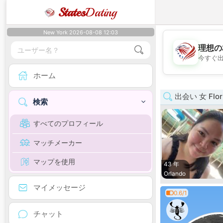
States
Dating
New York 2026-08-08 12:03
理想の
今すぐ
ホーム
出会い 女 Flor
検索
すべてのプロフィール
マッチメーカー
マップを使用
43 年
Orlando
マイメッセージ
0.6/1
チャット