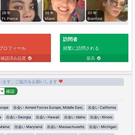
28 年
36 年
30 年
Ft. Pierce
Miami
Branford
訪問者
プロフィール
頻繁に訪問される
確認済み品質
最高
います。ご協力をお願いします
urope
出会い Armed Forces Europe, Middle East,
出会い California
a
出会い Georgia
出会い Hawaii
出会い Idaho
出会い Illinois
aine
出会い Maryland
出会い Massachusetts
出会い Michigan