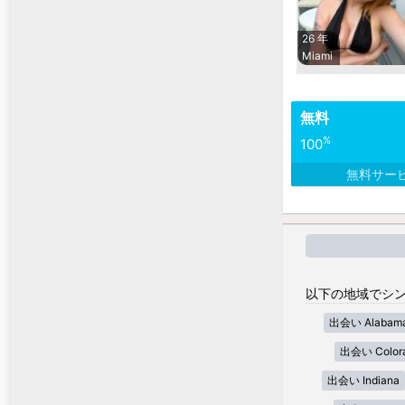
26 年
Miami
無料
%
100
無料サー
以下の地域でシン
出会い Alabam
出会い Color
出会い Indiana