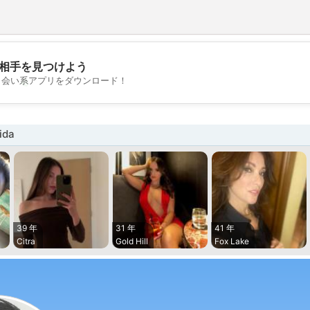
相手を見つけよう
💖
出会い系アプリをダウンロード！
💕
ida
39 年
31 年
41 年
Citra
Gold Hill
Fox Lake