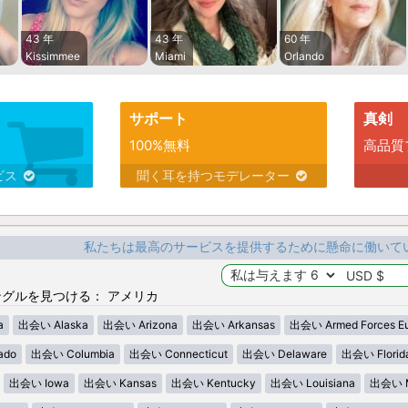
43 年
43 年
60 年
Kissimmee
Miami
Orlando
サポート
真剣
100%無料
高品質
ビス
聞く耳を持つモデレーター
私たちは最高のサービスを提供するために懸命に働いて
グルを見つける： アメリカ
a
出会い Alaska
出会い Arizona
出会い Arkansas
出会い Armed Forces E
ado
出会い Columbia
出会い Connecticut
出会い Delaware
出会い Florid
出会い Iowa
出会い Kansas
出会い Kentucky
出会い Louisiana
出会い M