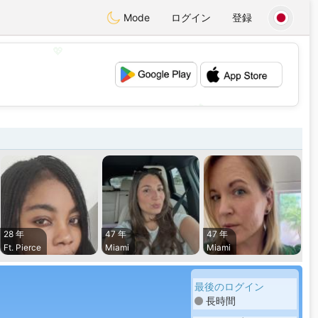
Mode
ログイン
登録
💖
💕
28 年
47 年
47 年
Ft. Pierce
Miami
Miami
最後のログイン
長時間