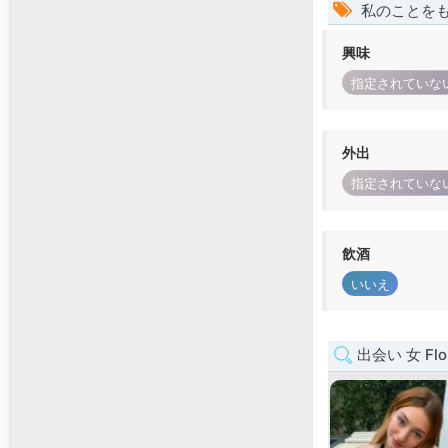
私のことを
興味
指定されていな
外出
指定されていな
飲酒
いいえ
出会い 女 Flor