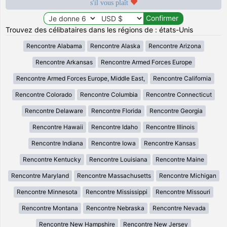
s'il vous plaît
Trouvez des célibataires dans les régions de : états-Unis
Rencontre Alabama
Rencontre Alaska
Rencontre Arizona
Rencontre Arkansas
Rencontre Armed Forces Europe
Rencontre Armed Forces Europe, Middle East,
Rencontre California
Rencontre Colorado
Rencontre Columbia
Rencontre Connecticut
Rencontre Delaware
Rencontre Florida
Rencontre Georgia
Rencontre Hawaii
Rencontre Idaho
Rencontre Illinois
Rencontre Indiana
Rencontre Iowa
Rencontre Kansas
Rencontre Kentucky
Rencontre Louisiana
Rencontre Maine
Rencontre Maryland
Rencontre Massachusetts
Rencontre Michigan
Rencontre Minnesota
Rencontre Mississippi
Rencontre Missouri
Rencontre Montana
Rencontre Nebraska
Rencontre Nevada
Rencontre New Hampshire
Rencontre New Jersey