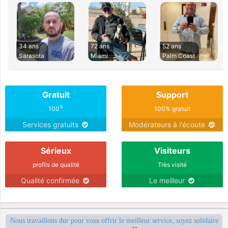
34 ans
72 ans
52 ans
Sarasota
Miami
Palm Coast
Gratuit
Support
%
100
100% gratuit
Services gratuits
Modérateurs à l'écoute
Sérieux
Visiteurs
profils de qualité
Très visité
Qualité confirmée
Le meilleur
Nous travaillons dur pour vous offrir le meilleur service, soyez solidaire