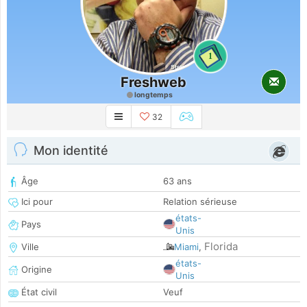
1
Freshweb
longtemps
32
Mon identité
Âge
63 ans
Ici pour
Relation sérieuse
états-
Pays
Unis
Florida
Ville
Miami
,
états-
Origine
Unis
État civil
Veuf