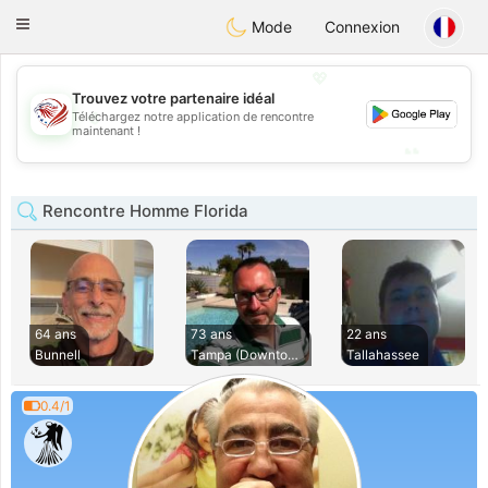
States
Dating
Toggle
Mode
Connexion
navigation
💖
Trouvez votre partenaire idéal
💖
Téléchargez notre application de rencontre
maintenant !
💕
💕
Rencontre Homme Florida
64 ans
73 ans
22 ans
Bunnell
Tampa (Downtown)
Tallahassee
0.4/1