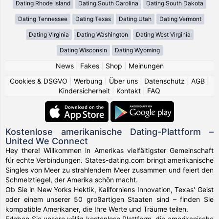
Dating Rhode Island
Dating South Carolina
Dating South Dakota
Dating Tennessee
Dating Texas
Dating Utah
Dating Vermont
Dating Virginia
Dating Washington
Dating West Virginia
Dating Wisconsin
Dating Wyoming
News
|
Fakes
|
Shop
|
Meinungen
Cookies & DSGVO
|
Werbung
|
Über uns
|
Datenschutz
|
AGB
|
Kindersicherheit
|
Kontakt
|
FAQ
Kostenlose amerikanische Dating-Plattform –
United We Connect
Hey there! Willkommen in Amerikas vielfältigster Gemeinschaft
für echte Verbindungen. States-dating.com bringt amerikanische
Singles von Meer zu strahlendem Meer zusammen und feiert den
Schmelztiegel, der Amerika schön macht.
Ob Sie in New Yorks Hektik, Kaliforniens Innovation, Texas' Geist
oder einem unserer 50 großartigen Staaten sind – finden Sie
kompatible Amerikaner, die Ihre Werte und Träume teilen.
Erleben Sie unsere völlig kostenlose Plattform, die amerikanische