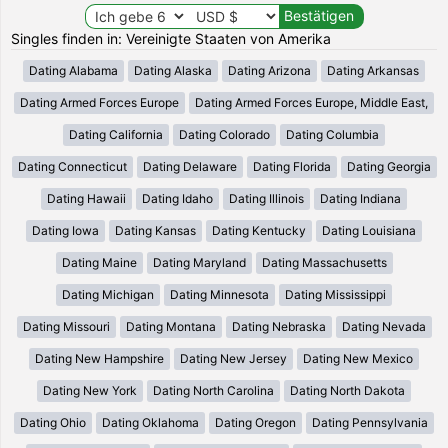
Singles finden in: Vereinigte Staaten von Amerika
Dating Alabama
Dating Alaska
Dating Arizona
Dating Arkansas
Dating Armed Forces Europe
Dating Armed Forces Europe, Middle East,
Dating California
Dating Colorado
Dating Columbia
Dating Connecticut
Dating Delaware
Dating Florida
Dating Georgia
Dating Hawaii
Dating Idaho
Dating Illinois
Dating Indiana
Dating Iowa
Dating Kansas
Dating Kentucky
Dating Louisiana
Dating Maine
Dating Maryland
Dating Massachusetts
Dating Michigan
Dating Minnesota
Dating Mississippi
Dating Missouri
Dating Montana
Dating Nebraska
Dating Nevada
Dating New Hampshire
Dating New Jersey
Dating New Mexico
Dating New York
Dating North Carolina
Dating North Dakota
Dating Ohio
Dating Oklahoma
Dating Oregon
Dating Pennsylvania