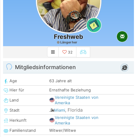
1
Freshweb
Länger her
32
Mitgliedsinformationen
Age
63 Jahre alt
Hier für
Ernsthafte Beziehung
Vereinigte Staaten von
Land
Amerika
Florida
Stadt
Miami
,
Vereinigte Staaten von
Herkunft
Amerika
Familienstand
Witwer/Witwe