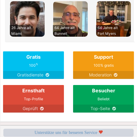
26 Jahre alt
64 Jahre alt
64 Jahre alt
Miami
Bunnell
Fort Myers
Gratis
Support
%
100
100% gratis
Gratisdienste
Moderation
Ernsthaft
Besucher
Top-Profile
Beliebt
Geprüft
Top-Seite
Unterstütze uns für besseren Service