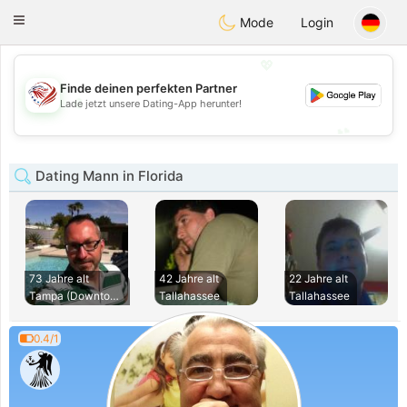
States
Dating
Toggle
Mode
Login
navigation
💖
Finde deinen perfekten Partner
💖
Lade jetzt unsere Dating-App herunter!
💕
💕
Dating Mann in Florida
73 Jahre alt
42 Jahre alt
22 Jahre alt
Tampa (Downtown)
Tallahassee
Tallahassee
0.4/1