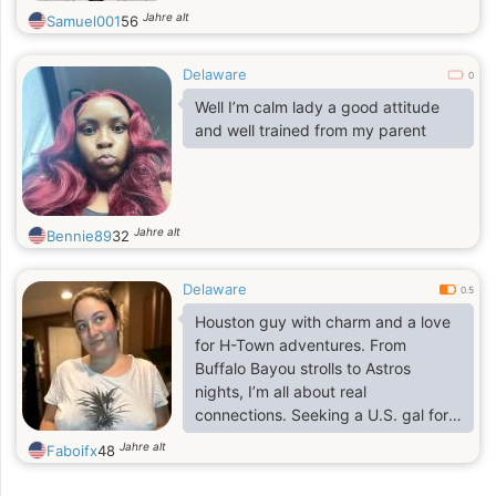
Jahre alt
Samuel001
56
Delaware
0
Well I’m calm lady a good attitude
and well trained from my parent
Jahre alt
Bennie89
32
Delaware
0.5
Houston guy with charm and a love
for H-Town adventures. From
Buffalo Bayou strolls to Astros
nights, I’m all about real
connections. Seeking a U.S. gal for
flirty, fun vibes—let’s light up
Jahre alt
Faboifx
48
Houston together!