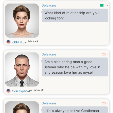
Delaware
0.8
What kind of relationship are you
looking for?
Jahre alt
Lc8hfzt
39
Delaware
0
Am a nice caring man a good
listener who be be with my love in
any season love her as myself
Jahre alt
Christoph5
42
Delaware
0
Life is always positive Gentleman