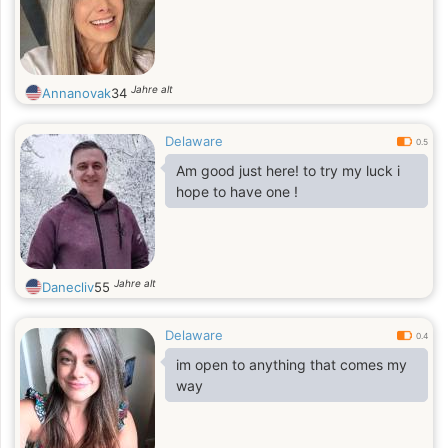
Jahre alt
Annanovak
34
Delaware
0.5
Am good just here! to try my luck i
hope to have one !
Jahre alt
Danecliv
55
Delaware
0.4
im open to anything that comes my
way