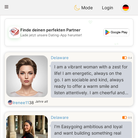
States
Dating
Toggle
Mode
Login
navigation
💖
Finde deinen perfekten Partner
💖
Lade jetzt unsere Dating-App herunter!
💕
💕
Delaware
0.4
I am a vibrant woman with a zest for
life! I am energetic, always on the
go. I am sociable and kind, always
ready to offer a warm smile and
listen attentively. I am cheerful and
well balanced. Despite of my active
Jahre alt
Irenee11
38
and energetic nature I value honesty
and sincerity in my relations with
Delaware
people.
0.5
I'm Easygoing ambitious and loyal
and want building something real