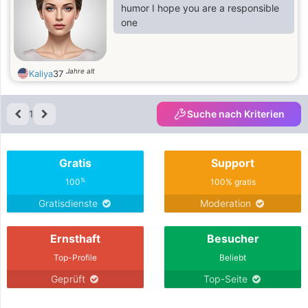
humor I hope you are a responsible
one
Jahre alt
Kaliya
37
1
Suche nach Kriterien
Gratis
Support
%
100
100% gratis
Gratisdienste
Moderation
Ernsthaft
Besucher
Top-Profile
Beliebt
Geprüft
Top-Seite