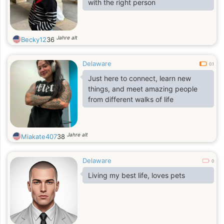
with the right person
Jahre alt
Becky12
36
Delaware
0.1
Just here to connect, learn new
things, and meet amazing people
from different walks of life
Jahre alt
Miakate407
38
Delaware
0
Living my best life, loves pets