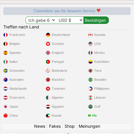
Unterstütze uns für besseren Service
Treffen nach Land
Frankreich
Deutschland
Kanada
Belgien
Schweiz
USA
Spanien
England
Mexiko
Italien
Portugal
Kolumbien
Schweden
Behinderte
Tiere
Australien
Marokko
Brasilien
Niederlande
Tunesien
Philippinen
Österreich
Algerien
Libanon
Japan
Ägypten
Golf
China
Kuwait
Alle
News
|
Fakes
|
Shop
|
Meinungen