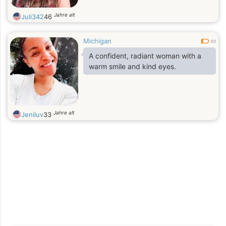
Jahre alt
Juli342
46
Michigan
0.1
A confident, radiant woman with a
warm smile and kind eyes.
Jahre alt
Jeniluv
33