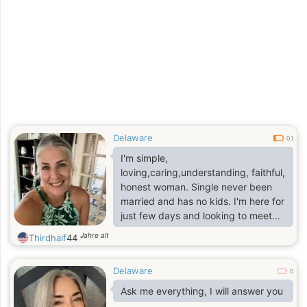
Delaware
0.1
I'm simple,
loving,caring,understanding, faithful,
honest woman. Single never been
married and has no kids. I'm here for
just few days and looking to meet
my better half.
Jahre alt
Thirdhalf
44
Delaware
0
Ask me everything, I will answer you