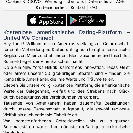
Cookies & DSGVO
|
Werbung
|
Über uns
|
Datenschutz
|
AGB
|
Kindersicherheit
|
Kontakt
|
FAQ
Kostenlose amerikanische Dating-Plattform –
United We Connect
Hey there! Willkommen in Amerikas vielfältigster Gemeinschaft
für echte Verbindungen. States-dating.com bringt amerikanische
Singles von Meer zu strahlendem Meer zusammen und feiert den
Schmelztiegel, der Amerika schön macht.
Ob Sie in New Yorks Hektik, Kaliforniens Innovation, Texas' Geist
oder einem unserer 50 großartigen Staaten sind – finden Sie
kompatible Amerikaner, die Ihre Werte und Träume teilen.
Erleben Sie unsere völlig kostenlose Plattform, die amerikanische
Werte der Gelegenheit, Vielfalt und des Strebens nach Glück
durch bedeutungsvolle Verbindungen verkörpert.
Tausende von Amerikanern haben dauerhafte Beziehungen
durch unsere Gemeinschaft aufgebaut, die sowohl regionale
Vielfalt als auch nationale Einheit feiert.
Von bernsteinfarbenen Getreidewellen bis zu purpurnen
Bergmajestäten wartet Ihre nächste großartige amerikanische
Verbindung!