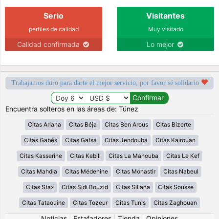
Serio
Visitantes
perfiles de calidad
Muy visitado
Calidad confirmada
Lo mejor
Trabajamos duro para darte el mejor servicio, por favor sé solidario
Encuentra solteros en las áreas de: Túnez
Citas Ariana
Citas Béja
Citas Ben Arous
Citas Bizerte
Citas Gabès
Citas Gafsa
Citas Jendouba
Citas Kairouan
Citas Kasserine
Citas Kebili
Citas La Manouba
Citas Le Kef
Citas Mahdia
Citas Médenine
Citas Monastir
Citas Nabeul
Citas Sfax
Citas Sidi Bouzid
Citas Siliana
Citas Sousse
Citas Tataouine
Citas Tozeur
Citas Tunis
Citas Zaghouan
Noticias
|
Estafadores
|
Tienda
|
Opiniones