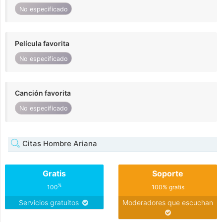
No especificado
Película favorita
No especificado
Canción favorita
No especificado
Citas Hombre Ariana
Gratis
Soporte
%
100
100% gratis
Servicios gratuitos
Moderadores que escuchan