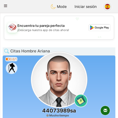
States
Dating
Toggle
Mode
Iniciar sesión
navigation
💖
Encuentra tu pareja perfecta
💖
¡Descarga nuestra app de citas ahora!
💕
💕
Citas Hombre Ariana
0.6/1
0
44073989sa
Mucho tiempo