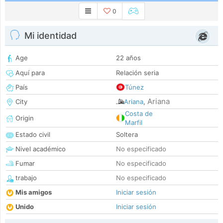
0
Mi identidad
Age
22 años
Aquí para
Relación seria
País
Túnez
Ariana
City
Ariana
,
Costa de
Origin
Marfil
Estado civil
Soltera
Nivel académico
No especificado
Fumar
No especificado
trabajo
No especificado
Mis amigos
Iniciar sesión
Unido
Iniciar sesión