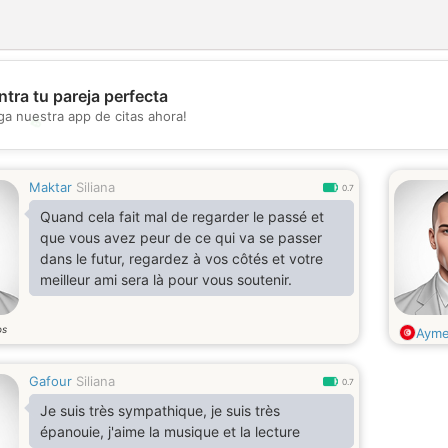
tra tu pareja perfecta
ga nuestra app de citas ahora!
💖
💕
Maktar
Siliana
0.7
Quand cela fait mal de regarder le passé et
que vous avez peur de ce qui va se passer
dans le futur, regardez à vos côtés et votre
meilleur ami sera là pour vous soutenir.
os
Ayme
Gafour
Siliana
0.7
Je suis très sympathique, je suis très
épanouie, j'aime la musique et la lecture