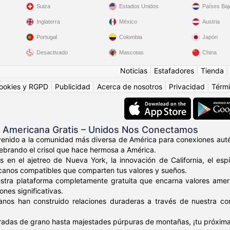
Suiza
Estados Unidos
Países Baj
Inglaterra
México
Austria
Portugal
Colombia
Japón
Desactivado
Mascotas
China
Noticias
|
Estafadores
|
Tienda
ookies y RGPD
|
Publicidad
|
Acerca de nosotros
|
Privacidad
|
Térmi
s Americana Gratis – Unidos Nos Conectamos
venido a la comunidad más diversa de América para conexiones auté
elebrando el crisol que hace hermosa a América.
s en el ajetreo de Nueva York, la innovación de California, el es
canos compatibles que comparten tus valores y sueños.
stra plataforma completamente gratuita que encarna valores amer
nes significativas.
anos han construido relaciones duraderas a través de nuestra c
adas de grano hasta majestades púrpuras de montañas, ¡tu próxima