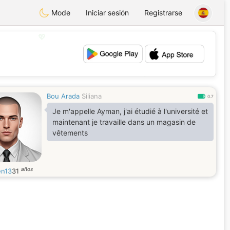
Mode
Iniciar sesión
Registrarse
💖
💕
Bou Arada
Siliana
0.7
Je m'appelle Ayman, j'ai étudié à l'université et
maintenant je travaille dans un magasin de
vêtements
años
n13
31