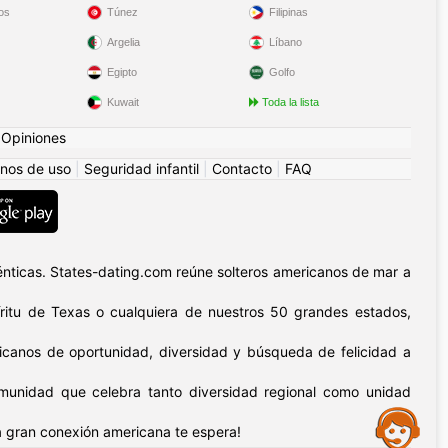
os
Túnez
Filipinas
Argelia
Líbano
Egipto
Golfo
Kuwait
Toda la lista
|
Opiniones
nos de uso
|
Seguridad infantil
|
Contacto
|
FAQ
nticas. States-dating.com reúne solteros americanos de mar a
píritu de Texas o cualquiera de nuestros 50 grandes estados,
icanos de oportunidad, diversidad y búsqueda de felicidad a
omunidad que celebra tanto diversidad regional como unidad
Assistance
 gran conexión americana te espera!