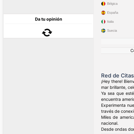
Bélgica
España
Da tu opinión
Italia
Suecia
C
Red de Cita
¡Hey there! Bien
mar brillante, c
Ya sea que esté
encuentra ameri
Experimenta nue
través de conexio
Miles de americ
nacional.
Desde ondas dor