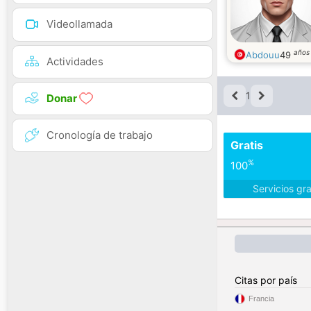
Videollamada
años
Abdouu
49
Actividades
1
Donar
Cronología de trabajo
Gratis
%
100
Servicios gr
Citas por país
Francia