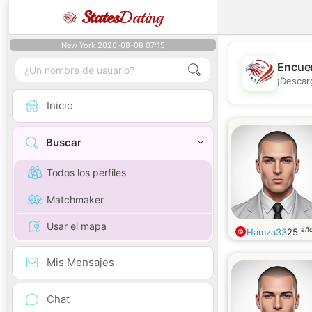
States
Dating
New York 2026-08-08 07:15
Encuen
¡Descar
Inicio
Buscar
Todos los perfiles
Matchmaker
Usar el mapa
añ
Hamza33
25
Mis Mensajes
Chat