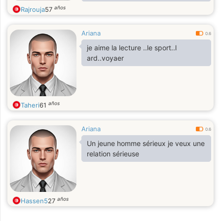
stabilité et avoir une compagnie
años
Rajrouja
57
Ariana
0.6
je aime la lecture ..le sport..l
ard..voyaer
años
Taheri
61
Ariana
0.6
Un jeune homme sérieux je veux une
relation sérieuse
años
Hassen5
27