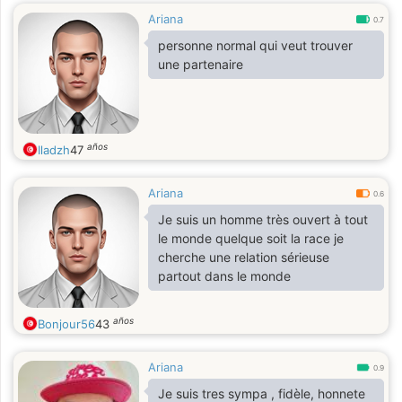
Ariana
0.7
personne normal qui veut trouver
une partenaire
años
Iladzh
47
Ariana
0.6
Je suis un homme très ouvert à tout
le monde quelque soit la race je
cherche une relation sérieuse
partout dans le monde
años
Bonjour56
43
Ariana
0.9
Je suis tres sympa , fidèle, honnete