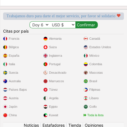
Trabajamos duro para darte el mejor servicio, por favor sé solidario
Citas por país
Francia
Alemania
Canadá
Bélgica
Suiza
Estados Unidos
España
Inglaterra
México
Italia
Portugal
Colombia
Suecia
Desactivado
Mascotas
Australia
Marruecos
Brasil
Países Bajos
Túnez
Filipinas
Austria
Argelia
Líbano
Japón
Egipto
Golfo
China
Kuwait
Toda la lista
Noticias
|
Estafadores
|
Tienda
|
Opiniones