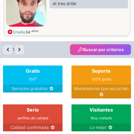
et tres drôle
años
Smaille
34
1
Buscar por criterios
Gratis
Soporte
%
100
100% gratis
Servicios gratuitos
Moderadores que escuchan
Serio
Visitantes
perfiles de calidad
Muy visitado
Calidad confirmada
Lo mejor