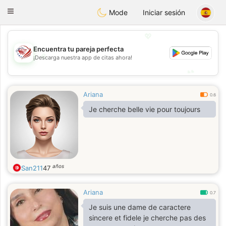
States
Dating
Toggle
Mode
Iniciar sesión
navigation
💖
Encuentra tu pareja perfecta
💖
¡Descarga nuestra app de citas ahora!
💕
💕
Ariana
0.6
Je cherche belle vie pour toujours
años
San211
47
Ariana
0.7
Je suis une dame de caractere
sincere et fidele je cherche pas des