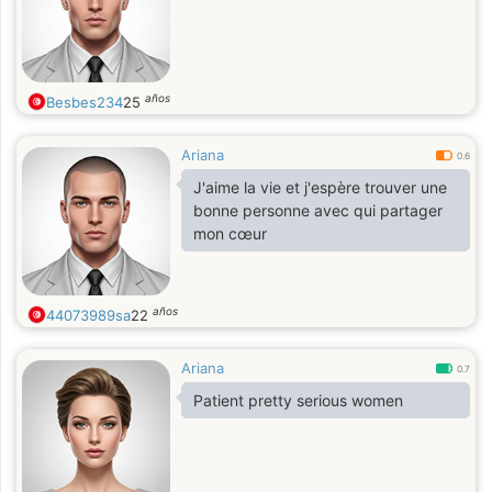
años
Besbes234
25
Ariana
0.6
J'aime la vie et j'espère trouver une
bonne personne avec qui partager
mon cœur
años
44073989sa
22
Ariana
0.7
Patient pretty serious women