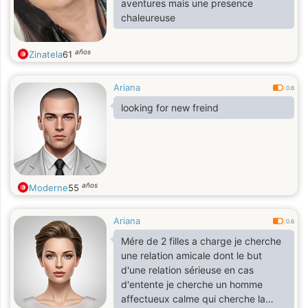
aventures mais une presence
chaleureuse
años
Zinatela
61
Ariana
0.6
looking for new freind
años
Moderne
55
Ariana
0.6
Mére de 2 filles a charge je cherche
une relation amicale dont le but
d'une relation sérieuse en cas
d'entente je cherche un homme
affectueux calme qui cherche la