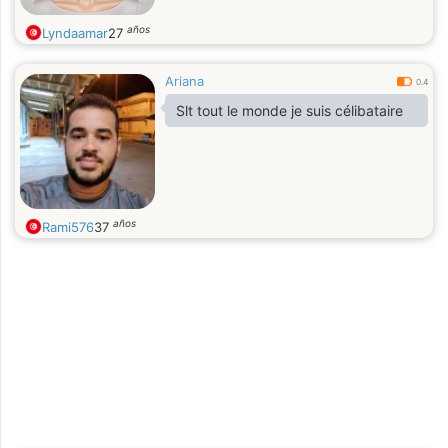
años
Lyndaamar
27
Ariana
0.4
Slt tout le monde je suis célibataire
años
Rami576
37