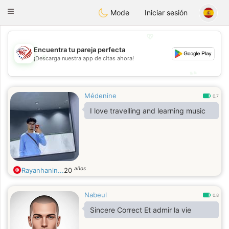
States
Dating
Toggle
Mode
Iniciar sesión
navigation
💖
Encuentra tu pareja perfecta
💖
¡Descarga nuestra app de citas ahora!
💕
💕
Médenine
0.7
I love travelling and learning music
años
Rayanhanin...
20
Nabeul
0.8
Sincere Correct Et admir la vie