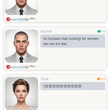
años
Adel1969
56
Sousse
0.8
Im tunisian man looking for women
we can be dial
años
Abdou65
33
Tunis
0.3
1😍😍😍😍😍😍😍😍😍😍