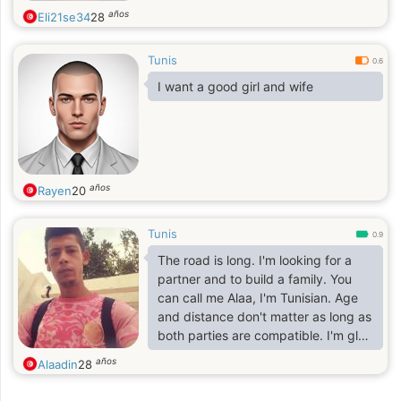
años
Eli21se34
28
Tunis
0.6
I want a good girl and wife
años
Rayen
20
Tunis
0.9
The road is long. I'm looking for a
partner and to build a family. You
can call me Alaa, I'm Tunisian. Age
and distance don't matter as long as
both parties are compatible. I'm glad
you're here.
años
Alaadin
28