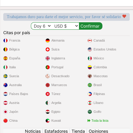
Trabajamos duro para darte el mejor servicio, por favor sé solidario
Citas por país
Francia
Alemania
Canadá
Bélgica
Suiza
Estados Unidos
España
Inglaterra
México
Italia
Portugal
Colombia
Suecia
Desactivado
Mascotas
Australia
Marruecos
Brasil
Países Bajos
Túnez
Filipinas
Austria
Argelia
Líbano
Japón
Egipto
Golfo
China
Kuwait
Toda la lista
Noticias
|
Estafadores
|
Tienda
|
Opiniones