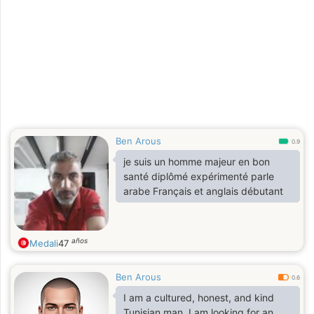
Ben Arous
0.9
je suis un homme majeur en bon
santé diplômé expérimenté parle
arabe Français et anglais débutant
años
Medali
47
Ben Arous
0.6
I am a cultured, honest, and kind
Tunisian man. I am looking for an