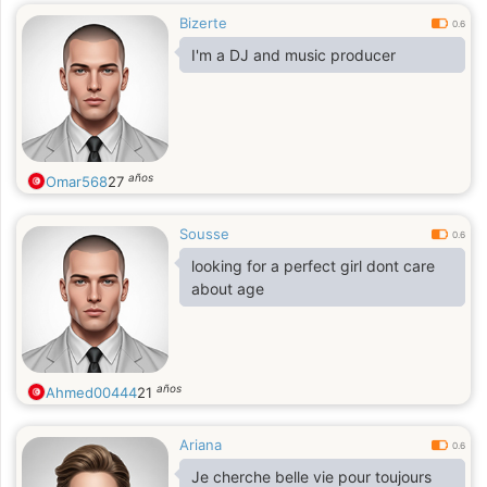
Bizerte
0.6
I'm a DJ and music producer
años
Omar568
27
Sousse
0.6
looking for a perfect girl dont care
about age
años
Ahmed00444
21
Ariana
0.6
Je cherche belle vie pour toujours