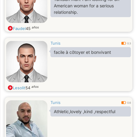
American woman for a serious
relationship.
años
Faudel
45
Tunis
0.3
facile à côtoyer et bonvivant
años
Lesolit
54
Tunis
0.6
Athletic,lovely ,kind ,respectful