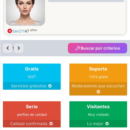
años
San211
47
1
Buscar por criterios
Gratis
Soporte
%
100
100% gratis
Servicios gratuitos
Moderadores que escuchan
Serio
Visitantes
perfiles de calidad
Muy visitado
Calidad confirmada
Lo mejor