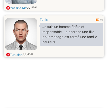
años
Yassine14x
22
Tunis
0.6
Je suis un homme fidèle et
responsable. Je cherche une fille
pour mariage est formé une famille
heureux.
años
Tunisien
33