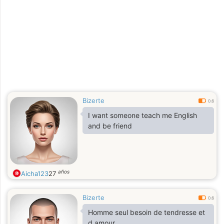
Bizerte
0.6
I want someone teach me English
and be friend
años
Aicha123
27
Bizerte
0.6
Homme seul besoin de tendresse et
d amour