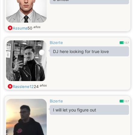
años
Assuma
50
Bizerte
0.7
DJ here looking for true love
años
Rasslene12
24
Bizerte
0.7
I will let you figure out