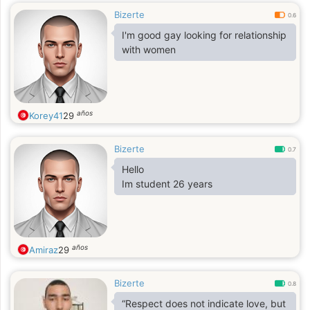
Bizerte
0.6
I'm good gay looking for relationship
with women
años
Korey41
29
Bizerte
0.7
Hello
Im student 26 years
años
Amiraz
29
Bizerte
0.8
“Respect does not indicate love, but