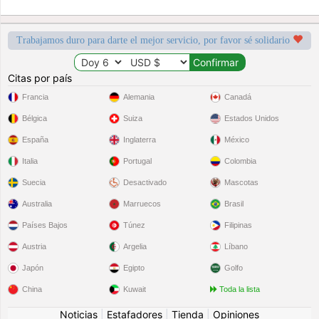
Trabajamos duro para darte el mejor servicio, por favor sé solidario
Citas por país
Francia
Alemania
Canadá
Bélgica
Suiza
Estados Unidos
España
Inglaterra
México
Italia
Portugal
Colombia
Suecia
Desactivado
Mascotas
Australia
Marruecos
Brasil
Países Bajos
Túnez
Filipinas
Austria
Argelia
Líbano
Japón
Egipto
Golfo
China
Kuwait
Toda la lista
Noticias
|
Estafadores
|
Tienda
|
Opiniones