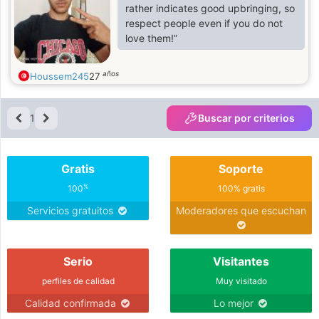
rather indicates good upbringing, so
respect people even if you do not
love them!”
años
Houssem245
27
1
Buscar por criterios
Gratis
Soporte
%
100
100% gratis
Servicios gratuitos
Moderadores que escuchan
Serio
Visitantes
perfiles de calidad
Muy visitado
Calidad confirmada
Lo mejor