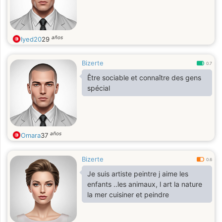
años
Iyed20
29
Bizerte
0.7
Être sociable et connaître des gens
spécial
años
Omara
37
Bizerte
0.6
Je suis artiste peintre j aime les
enfants ..les animaux, l art la nature
la mer cuisiner et peindre