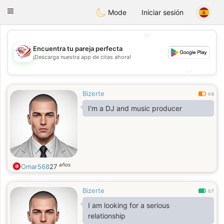
States
Dating
Toggle
Mode
Iniciar sesión
navigation
💖
Encuentra tu pareja perfecta
💖
¡Descarga nuestra app de citas ahora!
💕
💕
Bizerte
0.6
I'm a DJ and music producer
años
Omar568
27
Bizerte
0.7
I am looking for a serious
relationship