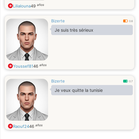
años
Lilialouna
49
Bizerte
0.6
Je suis très sérieux
años
Youssef81
46
Bizerte
0.7
Je veux quitte la tunisie
años
Raouf24
46