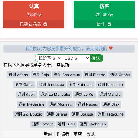
认真
访客
优质档案
访问量很高
已确认品质
最佳
我们努力为您提供最好的服务，请支持我们
在以下地区寻找单身人士： 突尼斯
遇到 Ariana
遇到 Béja
遇到 Ben Arous
遇到 Bizerte
遇到 Gabès
遇到 Gafsa
遇到 Jendouba
遇到 Kairouan
遇到 Kasserine
遇到 Kebili
遇到 La Manouba
遇到 Le Kef
遇到 Mahdia
遇到 Médenine
遇到 Monastir
遇到 Nabeul
遇到 Sfax
遇到 Sidi Bouzid
遇到 Siliana
遇到 Sousse
遇到 Tataouine
遇到 Tozeur
遇到 Tunis
遇到 Zaghouan
新闻
|
诈骗者
|
商店
|
意见