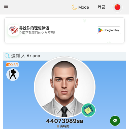
States
Dating
Toggle
Mode
登录
navigation
💖
寻找你的理想伴侣
立即下载我们的交友应用！
💖
💕
💕
遇到 人 Ariana
0.6/1
0
44073989sa
長時間