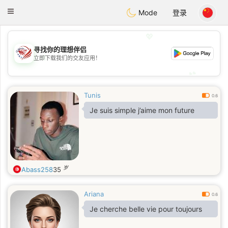
States
Dating
Toggle
Mode
登录
navigation
💖
寻找你的理想伴侣
💖
立即下载我们的交友应用！
💕
💕
Tunis
0.6
Je suis simple j’aime mon future
岁
Abass258
35
Ariana
0.6
Je cherche belle vie pour toujours