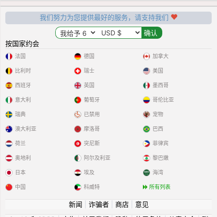
我们努力为您提供最好的服务，请支持我们
按国家约会
法国
德国
加拿大
比利时
瑞士
美国
西班牙
英国
墨西哥
意大利
葡萄牙
哥伦比亚
瑞典
已禁用
宠物
澳大利亚
摩洛哥
巴西
荷兰
突尼斯
菲律宾
奥地利
阿尔及利亚
黎巴嫩
日本
埃及
海湾
中国
科威特
所有列表
新闻
|
诈骗者
|
商店
|
意见