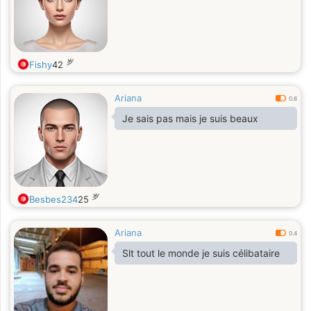
岁
Fishy
42
Ariana
0.6
Je sais pas mais je suis beaux
岁
Besbes234
25
Ariana
0.4
Slt tout le monde je suis célibataire