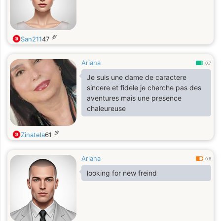
岁
San211
47
Ariana
0.7
Je suis une dame de caractere
sincere et fidele je cherche pas des
aventures mais une presence
chaleureuse
岁
Zinatela
61
Ariana
0.6
looking for new freind