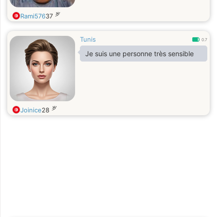
岁
Rami576
37
Tunis
0.7
Je suis une personne très sensible
岁
Joinice
28